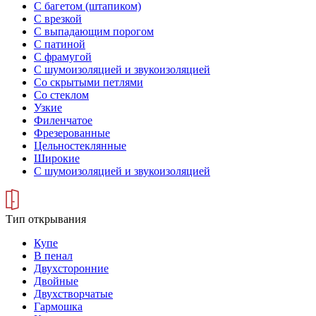
С багетом (штапиком)
С врезкой
С выпадающим порогом
С патиной
С фрамугой
С шумоизоляцией и звукоизоляцией
Со скрытыми петлями
Со стеклом
Узкие
Филенчатое
Фрезерованные
Цельностеклянные
Широкие
С шумоизоляцией и звукоизоляцией
Тип открывания
Купе
В пенал
Двухсторонние
Двойные
Двухстворчатые
Гармошка