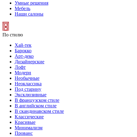
Умные решения
Мебель
Наши салоны
По стилю
Хай-тек
Барокко
Арт-деко
Дизайнерские
Лофт
Модерн
Необычные
Неоклассика
Под старину
Эксклюзивные
В французском стиле
В английском стиле
В скандинавском стиле
Классические
Красивые
Минимализм
Прованс