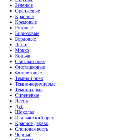
Зеленые
Оранжевые
Красные
Кремовые
Розовые
Бирюзовые
Бордовые
Латте
Мокко
Коньяк
Светлый орех
Фисташковые
Фиолетовые
Темный орех
Темно-коричневые
Темно-серые
Сиреневые
Ясень
Дуб
Шоколад
Итальянский орех
Красное дерево
Слоновая кость
Черные