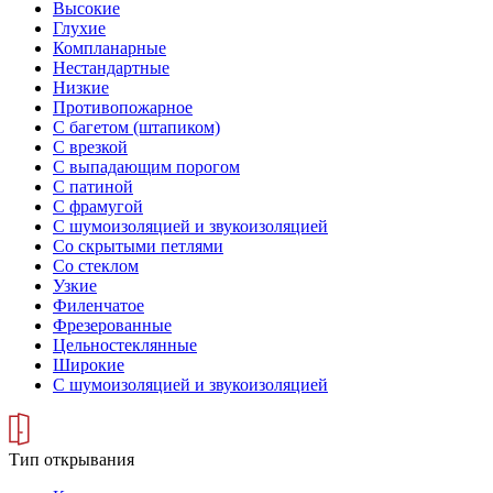
Высокие
Глухие
Компланарные
Нестандартные
Низкие
Противопожарное
С багетом (штапиком)
С врезкой
С выпадающим порогом
С патиной
С фрамугой
С шумоизоляцией и звукоизоляцией
Со скрытыми петлями
Со стеклом
Узкие
Филенчатое
Фрезерованные
Цельностеклянные
Широкие
С шумоизоляцией и звукоизоляцией
Тип открывания