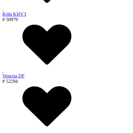
Köln KHV3
# 50979
Venezia DF
# 52294