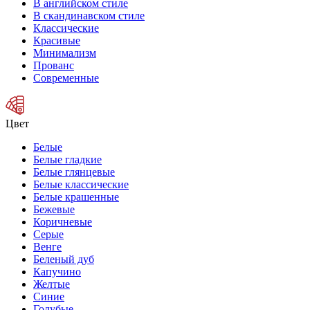
В английском стиле
В скандинавском стиле
Классические
Красивые
Минимализм
Прованс
Современные
Цвет
Белые
Белые гладкие
Белые глянцевые
Белые классические
Белые крашенные
Бежевые
Коричневые
Серые
Венге
Беленый дуб
Капучино
Желтые
Синие
Голубые