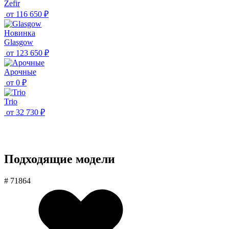
Zefir
от
116 650 ₽
Новинка
Glasgow
от
123 650 ₽
Aрочные
от
0 ₽
Trio
от
32 730 ₽
Подходящие модели
# 71864