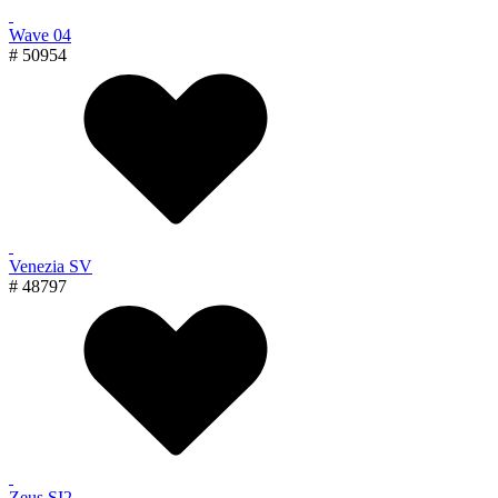
Wave 04
# 50954
Venezia SV
# 48797
Zeus SI2