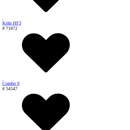
Köln HF3
# 71872
Combo 9
# 54547