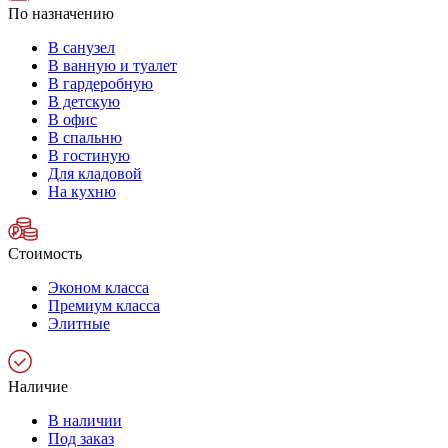
По назначению
В санузел
В ванную и туалет
В гардеробную
В детскую
В офис
В спальню
В гостиную
Для кладовой
На кухню
Стоимость
Эконом класса
Премиум класса
Элитные
Наличие
В наличии
Под заказ