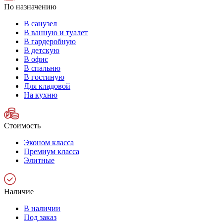
По назначению
В санузел
В ванную и туалет
В гардеробную
В детскую
В офис
В спальню
В гостиную
Для кладовой
На кухню
Стоимость
Эконом класса
Премиум класса
Элитные
Наличие
В наличии
Под заказ