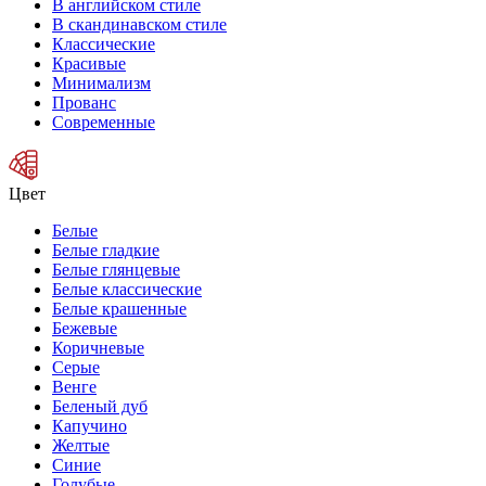
В английском стиле
В скандинавском стиле
Классические
Красивые
Минимализм
Прованс
Современные
Цвет
Белые
Белые гладкие
Белые глянцевые
Белые классические
Белые крашенные
Бежевые
Коричневые
Серые
Венге
Беленый дуб
Капучино
Желтые
Синие
Голубые