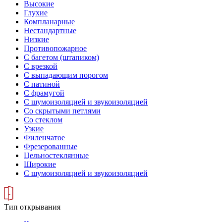
Высокие
Глухие
Компланарные
Нестандартные
Низкие
Противопожарное
С багетом (штапиком)
С врезкой
С выпадающим порогом
С патиной
С фрамугой
С шумоизоляцией и звукоизоляцией
Со скрытыми петлями
Со стеклом
Узкие
Филенчатое
Фрезерованные
Цельностеклянные
Широкие
С шумоизоляцией и звукоизоляцией
Тип открывания