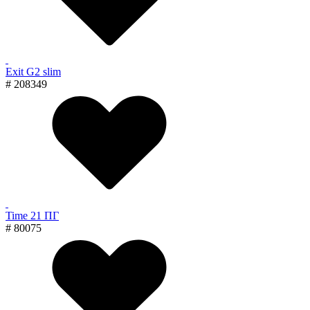
Exit G2 slim
# 208349
Time 21 ПГ
# 80075