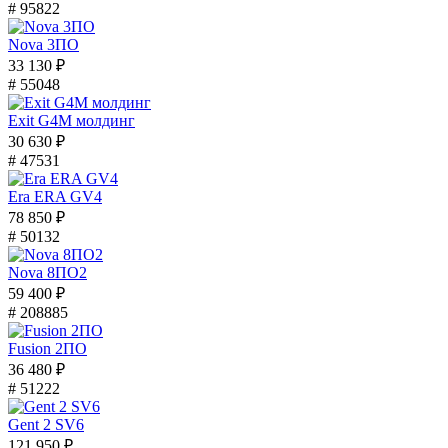
# 95822
Nova 3ПО
33 130 ₽
# 55048
Exit G4M молдинг
30 630 ₽
# 47531
Era ERA GV4
78 850 ₽
# 50132
Nova 8ПО2
59 400 ₽
# 208885
Fusion 2ПО
36 480 ₽
# 51222
Gent 2 SV6
121 950 ₽