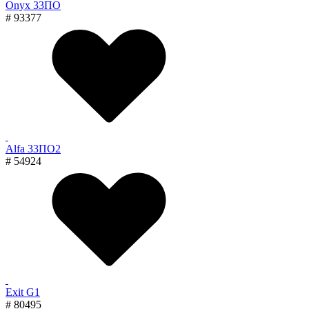
Onyx 33ПО
# 93377
Alfa 33ПО2
# 54924
Exit G1
# 80495