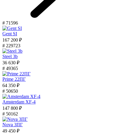
# 71596
Gent SI
167 200 ₽
# 229723
Steel 3b
36 630 ₽
# 49365
Prime 22ПГ
64 350 ₽
# 50650
Amsterdam XF-4
147 800 ₽
# 50162
Nova 3ПГ
49 450 ₽