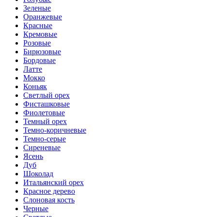
Зеленые
Оранжевые
Красные
Кремовые
Розовые
Бирюзовые
Бордовые
Латте
Мокко
Коньяк
Светлый орех
Фисташковые
Фиолетовые
Темный орех
Темно-коричневые
Темно-серые
Сиреневые
Ясень
Дуб
Шоколад
Итальянский орех
Красное дерево
Слоновая кость
Черные