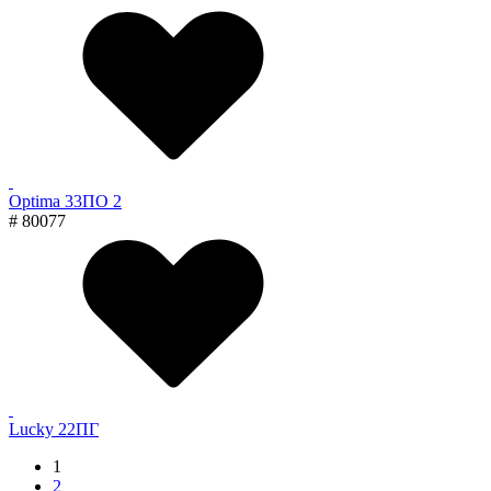
Optima 33ПО 2
# 80077
Lucky 22ПГ
1
2