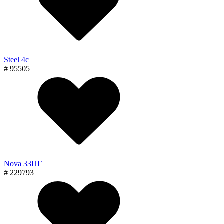
Steel 4с
# 95505
Nova 33ПГ
# 229793