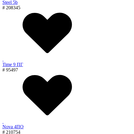
Steel 5b
# 208345
Time 9 ПГ
# 95497
Nova 4ПО
# 210754