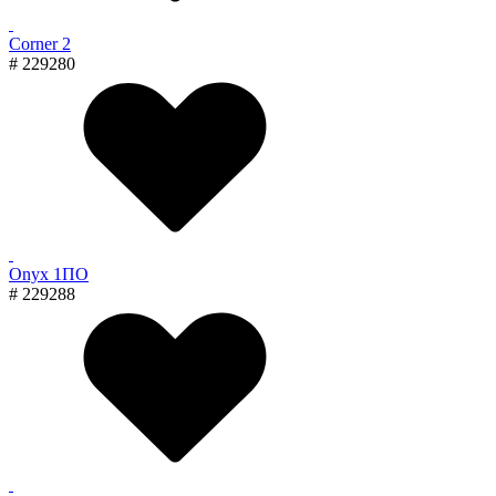
Corner 2
# 229280
Onyx 1ПО
# 229288