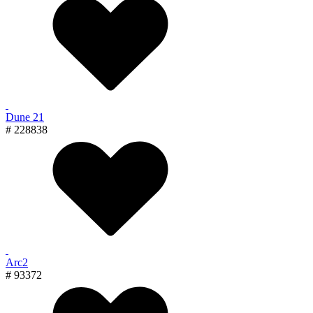
Dune 21
# 228838
Arc2
# 93372