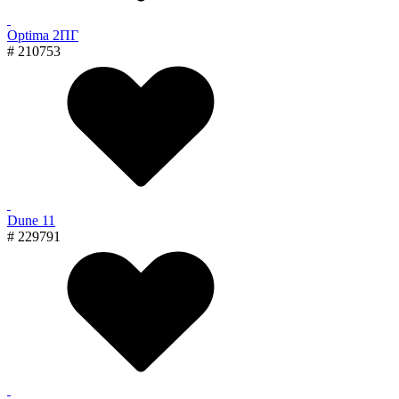
Optima 2ПГ
# 210753
Dune 11
# 229791