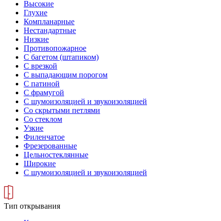
Высокие
Глухие
Компланарные
Нестандартные
Низкие
Противопожарное
С багетом (штапиком)
С врезкой
С выпадающим порогом
С патиной
С фрамугой
С шумоизоляцией и звукоизоляцией
Со скрытыми петлями
Со стеклом
Узкие
Филенчатое
Фрезерованные
Цельностеклянные
Широкие
С шумоизоляцией и звукоизоляцией
Тип открывания