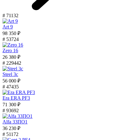
# 71132
Art 9
98 350 ₽
# 53724
Zero 16
26 380 ₽
# 229442
Steel 3с
56 000 ₽
# 47435
Era ERA PF3
71 300 ₽
# 93692
Alfa 33ПО1
36 230 ₽
# 51172