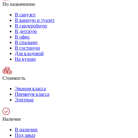
По назначению
В санузел
В ванную и туалет
В гардеробную
В детскую
В офис
В спальню
В гостиную
Для кладовой
На кухню
Стоимость
Эконом класса
Премиум класса
Элитные
Наличие
В наличии
Под заказ