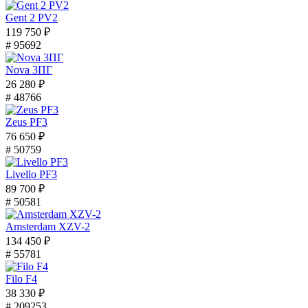
Gent 2 PV2
119 750 ₽
# 95692
Nova 3ПГ
26 280 ₽
# 48766
Zeus PF3
76 650 ₽
# 50759
Livello PF3
89 700 ₽
# 50581
Amsterdam XZV-2
134 450 ₽
# 55781
Filo F4
38 330 ₽
# 209253