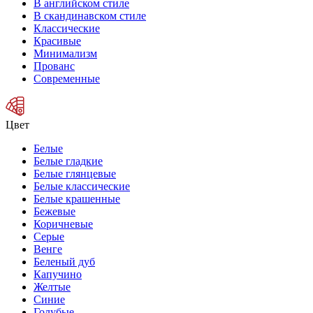
В английском стиле
В скандинавском стиле
Классические
Красивые
Минимализм
Прованс
Современные
Цвет
Белые
Белые гладкие
Белые глянцевые
Белые классические
Белые крашенные
Бежевые
Коричневые
Серые
Венге
Беленый дуб
Капучино
Желтые
Синие
Голубые