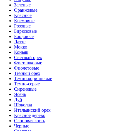
Зеленые
Оранжевые
Красные
Кремовые
Розовые
Бирюзовые
Бордовые
Латте
Мокко
Коньяк
Светлый орех
Фисташковые
Фиолетовые
Темный орех
Темно-коричневые
Темно-серые
Сиреневые
Ясень
Дуб
Шоколад
Итальянский орех
Красное дерево
Слоновая кость
Черные