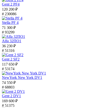
Gent 2 PF4
120 200 ₽
# 230086
Stella PF 4
71 300 ₽
# 93299
Alfa 32ПО1
36 230 ₽
# 51316
Gent 2 SF2
117 650 ₽
# 53174
NewYork New York DV1
74 550 ₽
# 68803
Gent 2 DV1
169 600 ₽
# 51375