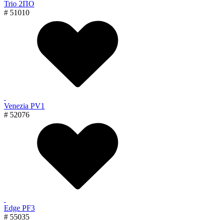
Trio 2ПО
# 51010
Venezia PV1
# 52076
Edge PF3
# 55035