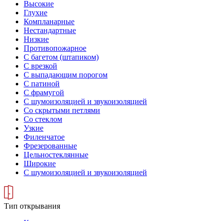
Высокие
Глухие
Компланарные
Нестандартные
Низкие
Противопожарное
С багетом (штапиком)
С врезкой
С выпадающим порогом
С патиной
С фрамугой
С шумоизоляцией и звукоизоляцией
Со скрытыми петлями
Со стеклом
Узкие
Филенчатое
Фрезерованные
Цельностеклянные
Широкие
С шумоизоляцией и звукоизоляцией
Тип открывания