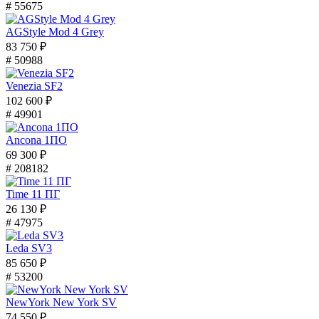
# 55675
AGStyle Mod 4 Grey
83 750 ₽
# 50988
Venezia SF2
102 600 ₽
# 49901
Ancona 1ПО
69 300 ₽
# 208182
Time 11 ПГ
26 130 ₽
# 47975
Leda SV3
85 650 ₽
# 53200
NewYork New York SV
74 550 ₽