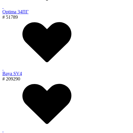
Optima 34ПГ
# 51789
Baya SV4
# 209290