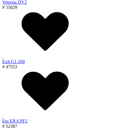
Venezia DV2
# 55029
Exit G1-200
# 47553
Era ERA PF2
# 52387