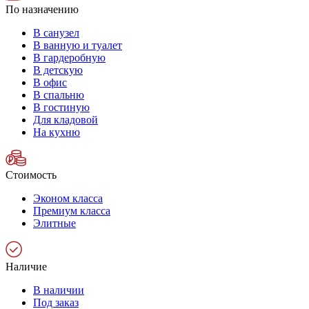
По назначению
В санузел
В ванную и туалет
В гардеробную
В детскую
В офис
В спальню
В гостиную
Для кладовой
На кухню
Стоимость
Эконом класса
Премиум класса
Элитные
Наличие
В наличии
Под заказ