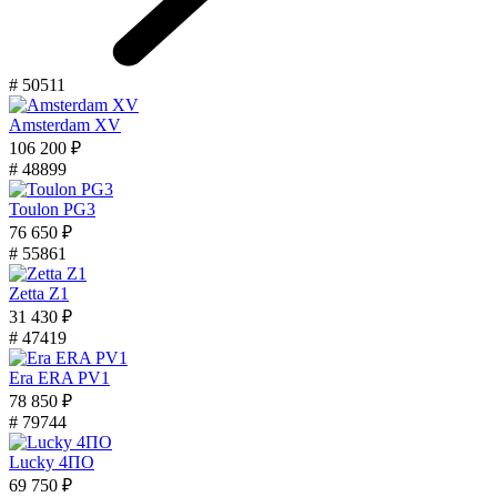
# 50511
Amsterdam XV
106 200 ₽
# 48899
Toulon PG3
76 650 ₽
# 55861
Zetta Z1
31 430 ₽
# 47419
Era ERA PV1
78 850 ₽
# 79744
Lucky 4ПО
69 750 ₽