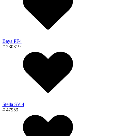
Baya PF4
# 230319
Stella SV 4
# 47959