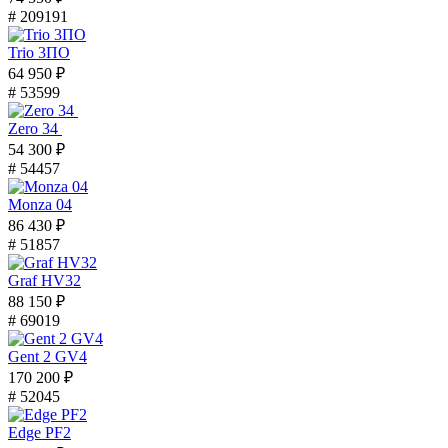
# 209191
Trio 3ПО
64 950 ₽
# 53599
Zero 34
54 300 ₽
# 54457
Monza 04
86 430 ₽
# 51857
Graf HV32
88 150 ₽
# 69019
Gent 2 GV4
170 200 ₽
# 52045
Edge PF2