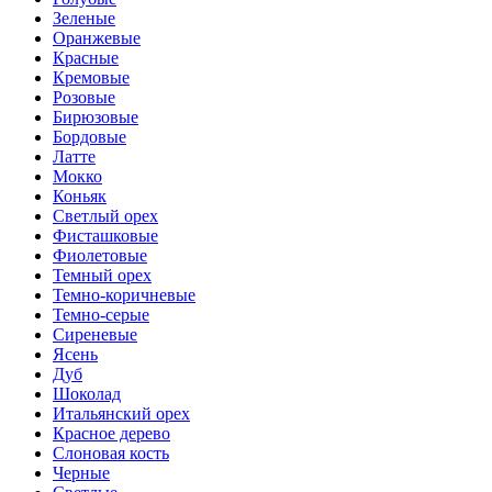
Зеленые
Оранжевые
Красные
Кремовые
Розовые
Бирюзовые
Бордовые
Латте
Мокко
Коньяк
Светлый орех
Фисташковые
Фиолетовые
Темный орех
Темно-коричневые
Темно-серые
Сиреневые
Ясень
Дуб
Шоколад
Итальянский орех
Красное дерево
Слоновая кость
Черные