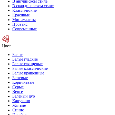
В английском стиле
В скандинавском стиле
Классические
Красивые
Минимализм
Прованс
Современные
Цвет
Белые
Белые гладкие
Белые глянцевые
Белые классические
Белые крашенные
Бежевые
Коричневые
Серые
Венге
Беленый дуб
Капучино
Желтые
Синие
Голубые