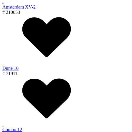
Amsterdam XV-2
# 210653
Dune 10
# 71911
Combo 12