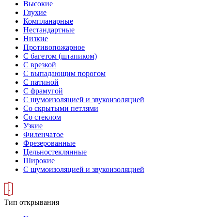
Высокие
Глухие
Компланарные
Нестандартные
Низкие
Противопожарное
С багетом (штапиком)
С врезкой
С выпадающим порогом
С патиной
С фрамугой
С шумоизоляцией и звукоизоляцией
Со скрытыми петлями
Со стеклом
Узкие
Филенчатое
Фрезерованные
Цельностеклянные
Широкие
С шумоизоляцией и звукоизоляцией
Тип открывания