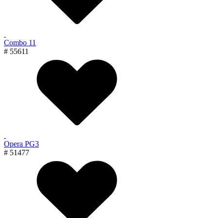
Combo 11
# 55611
Opera PG3
# 51477