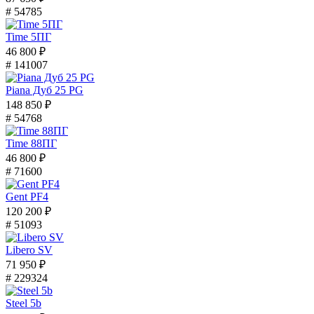
# 54785
Time 5ПГ
46 800 ₽
# 141007
Piana Дуб 25 PG
148 850 ₽
# 54768
Time 88ПГ
46 800 ₽
# 71600
Gent PF4
120 200 ₽
# 51093
Libero SV
71 950 ₽
# 229324
Steel 5b