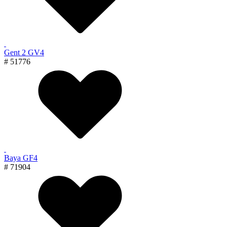
Gent 2 GV4
# 51776
Baya GF4
# 71904