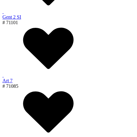
Gent 2 SI
# 71101
Art 7
# 71085