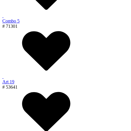
Combo 5
# 71301
Art 19
# 53641