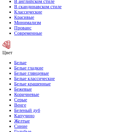
В английском стиле
В скандинавском стиле
Классические
Красивые
Минимализм
Прованс
Современные
Цвет
Белые
Белые гладкие
Белые глянцевые
Белые классические
Белые крашенные
Бежевые
Коричневые
Серые
Венге
Беленый дуб
Капучино
Желтые
Синие
Голубые