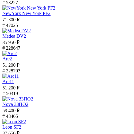
# 53227
NewYork New York PF2
71 300 ₽
# 47025
Medea DV2
85 950 ₽
# 228647
Arc2
51 200 ₽
# 228703
Arc11
51 200 ₽
# 50319
Nova 33ПО2
59 400 ₽
# 48465
Leon SF2
87 650 ₽