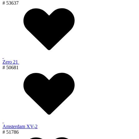
# 53637
Zero 21
# 50681
Amsterdam XV-2
# 51786