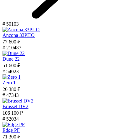
# 50103
Ancona 33РПО
77 600 ₽
# 210487
Dune 22
51 600 ₽
# 54023
Zero 1
26 380 ₽
# 47343
Brussel DV2
106 100 ₽
# 52034
Edge PF
71 300 ₽