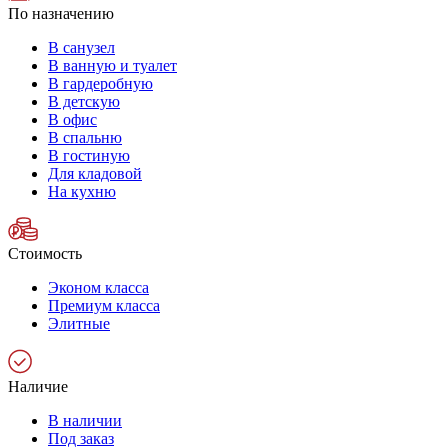
По назначению
В санузел
В ванную и туалет
В гардеробную
В детскую
В офис
В спальню
В гостиную
Для кладовой
На кухню
Стоимость
Эконом класса
Премиум класса
Элитные
Наличие
В наличии
Под заказ