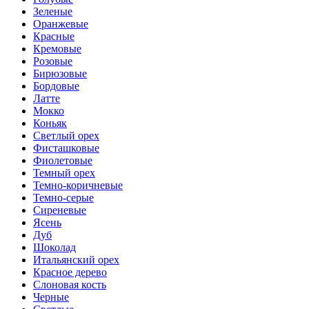
Зеленые
Оранжевые
Красные
Кремовые
Розовые
Бирюзовые
Бордовые
Латте
Мокко
Коньяк
Светлый орех
Фисташковые
Фиолетовые
Темный орех
Темно-коричневые
Темно-серые
Сиреневые
Ясень
Дуб
Шоколад
Итальянский орех
Красное дерево
Слоновая кость
Черные