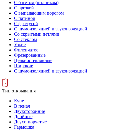
С багетом (штапиком)
С врезкой
С выпадающим порогом
С патиной
С фрамугой
С шумоизоляцией и звукоизоляцией
Со скрытыми петлями
Со стеклом
Узкие
Филенчатое
Фрезерованные
Цельностеклянные
Широкие
С шумоизоляцией и звукоизоляцией
Тип открывания
Купе
В пенал
Двухсторонние
Двойные
Двухстворчатые
Гармошка