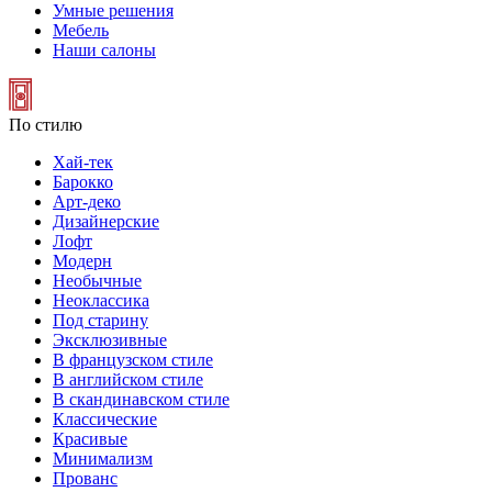
Умные решения
Мебель
Наши салоны
По стилю
Хай-тек
Барокко
Арт-деко
Дизайнерские
Лофт
Модерн
Необычные
Неоклассика
Под старину
Эксклюзивные
В французском стиле
В английском стиле
В скандинавском стиле
Классические
Красивые
Минимализм
Прованс