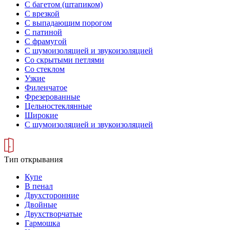
С багетом (штапиком)
С врезкой
С выпадающим порогом
С патиной
С фрамугой
С шумоизоляцией и звукоизоляцией
Со скрытыми петлями
Со стеклом
Узкие
Филенчатое
Фрезерованные
Цельностеклянные
Широкие
С шумоизоляцией и звукоизоляцией
Тип открывания
Купе
В пенал
Двухсторонние
Двойные
Двухстворчатые
Гармошка