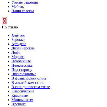
Умные решения
Мебель
Наши салоны
По стилю
Хай-тек
Барокко
Арт-деко
Дизайнерские
Лофт
Модерн
Необычные
Неоклассика
Под старину
Эксклюзивные
В французском стиле
В английском стиле
В скандинавском стиле
Классические
Красивые
Минимализм
Прованс