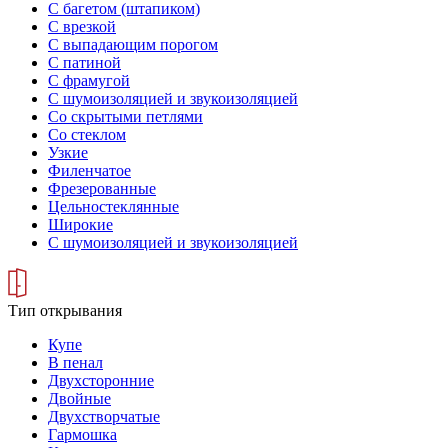
С багетом (штапиком)
С врезкой
С выпадающим порогом
С патиной
С фрамугой
С шумоизоляцией и звукоизоляцией
Со скрытыми петлями
Со стеклом
Узкие
Филенчатое
Фрезерованные
Цельностеклянные
Широкие
С шумоизоляцией и звукоизоляцией
Тип открывания
Купе
В пенал
Двухсторонние
Двойные
Двухстворчатые
Гармошка