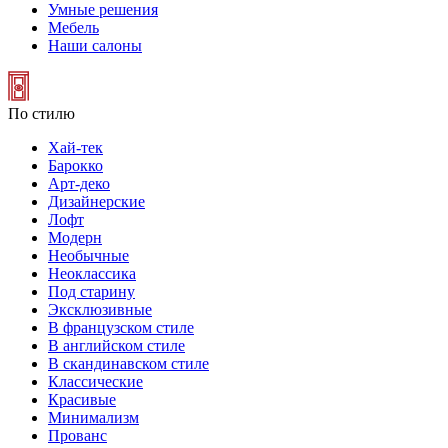
Умные решения
Мебель
Наши салоны
По стилю
Хай-тек
Барокко
Арт-деко
Дизайнерские
Лофт
Модерн
Необычные
Неоклассика
Под старину
Эксклюзивные
В французском стиле
В английском стиле
В скандинавском стиле
Классические
Красивые
Минимализм
Прованс