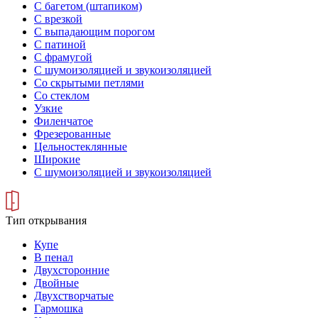
С багетом (штапиком)
С врезкой
С выпадающим порогом
С патиной
С фрамугой
С шумоизоляцией и звукоизоляцией
Со скрытыми петлями
Со стеклом
Узкие
Филенчатое
Фрезерованные
Цельностеклянные
Широкие
С шумоизоляцией и звукоизоляцией
Тип открывания
Купе
В пенал
Двухсторонние
Двойные
Двухстворчатые
Гармошка