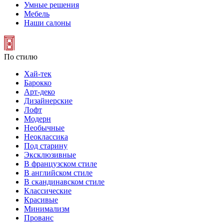
Умные решения
Мебель
Наши салоны
По стилю
Хай-тек
Барокко
Арт-деко
Дизайнерские
Лофт
Модерн
Необычные
Неоклассика
Под старину
Эксклюзивные
В французском стиле
В английском стиле
В скандинавском стиле
Классические
Красивые
Минимализм
Прованс