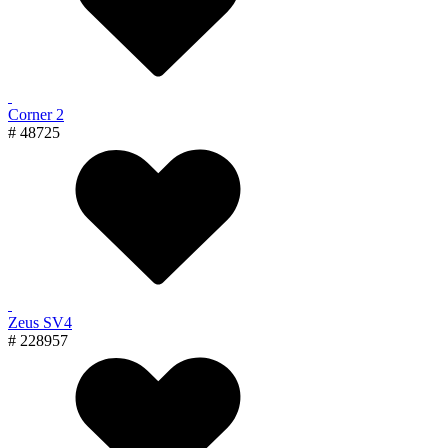
Corner 2
# 48725
Zeus SV4
# 228957