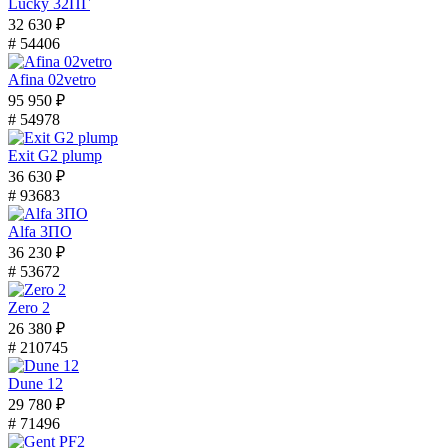
Lucky 32ПГ
32 630 ₽
# 54406
Afina 02vetro
95 950 ₽
# 54978
Exit G2 plump
36 630 ₽
# 93683
Alfa 3ПО
36 230 ₽
# 53672
Zero 2
26 380 ₽
# 210745
Dune 12
29 780 ₽
# 71496