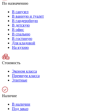
По назначению
В санузел
В ванную и туалет
В гардеробную
В детскую
В офис
В спальню
В гостиную
Для кладовой
На кухню
Стоимость
Эконом класса
Премиум класса
Элитные
Наличие
В наличии
Под заказ