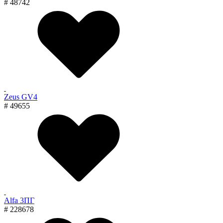
# 48742
Zeus GV4
# 49655
Alfa 3ПГ
# 228678