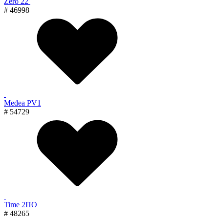
Zero 22
# 46998
Medea PV1
# 54729
Time 2ПО
# 48265