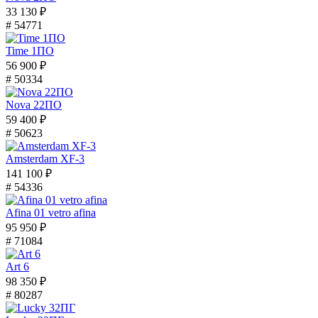
33 130 ₽
# 54771
Time 1ПО
56 900 ₽
# 50334
Nova 22ПО
59 400 ₽
# 50623
Amsterdam XF-3
141 100 ₽
# 54336
Afina 01 vetro afina
95 950 ₽
# 71084
Art 6
98 350 ₽
# 80287