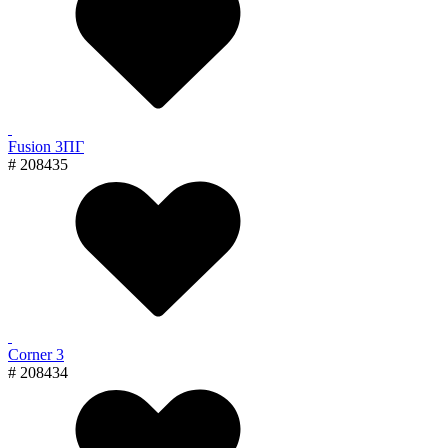
Fusion 3ПГ
# 208435
Corner 3
# 208434