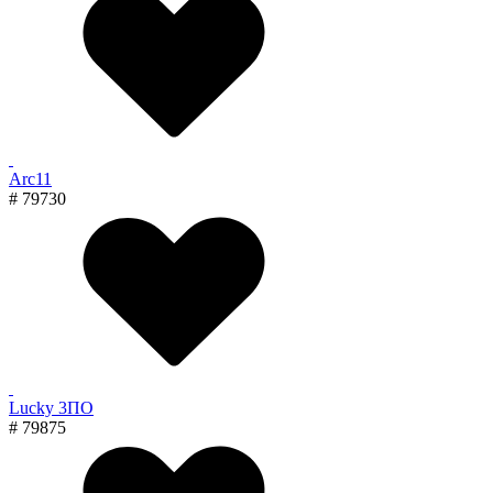
Arc11
# 79730
Lucky 3ПО
# 79875