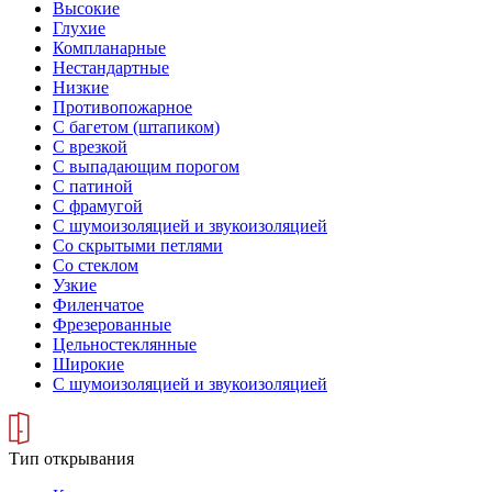
Высокие
Глухие
Компланарные
Нестандартные
Низкие
Противопожарное
С багетом (штапиком)
С врезкой
С выпадающим порогом
С патиной
С фрамугой
С шумоизоляцией и звукоизоляцией
Со скрытыми петлями
Со стеклом
Узкие
Филенчатое
Фрезерованные
Цельностеклянные
Широкие
С шумоизоляцией и звукоизоляцией
Тип открывания