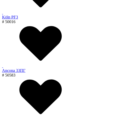
Köln PF3
# 50016
Ancona 33ПГ
# 50583