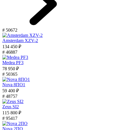
# 50672
Amsterdam XZV-2
134 450 ₽
# 46887
Medea PF3
78 950 ₽
# 50365
Nova 8ПО1
59 400 ₽
# 48757
Zeus SI2
115 800 ₽
# 95417
Nova 2ПО