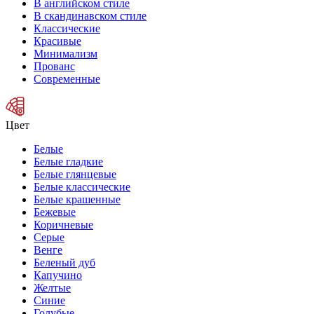
В английском стиле
В скандинавском стиле
Классические
Красивые
Минимализм
Прованс
Современные
Цвет
Белые
Белые гладкие
Белые глянцевые
Белые классические
Белые крашенные
Бежевые
Коричневые
Серые
Венге
Беленый дуб
Капучино
Желтые
Синие
Голубые