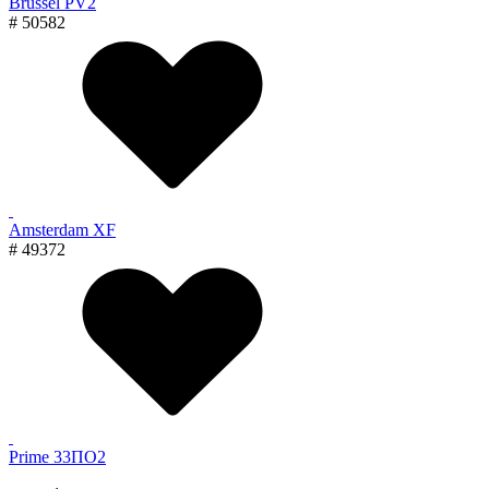
Brussel PV2
# 50582
Amsterdam XF
# 49372
Prime 33ПО2