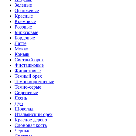
Зеленые
Оранжевые
Красные
Кремовые
Розовые
Бирюзовые
Бордовые
Латте
Мокко
Коньяк
Светлый орех
Фисташковые
Фиолетовые
Темный орех
Темно-коричневые
Темно-серые
Сиреневые
Ясень
Дуб
Шоколад
Итальянский орех
Красное дерево
Слоновая кость
Черные