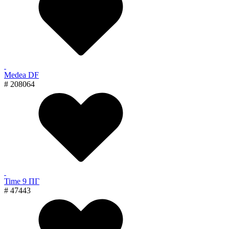
Medea DF
# 208064
Time 9 ПГ
# 47443