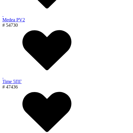
Medea PV2
# 54730
Time 5ПГ
# 47436