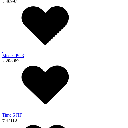
# 46997
Medea PG3
# 208063
Time 6 ПГ
# 47113