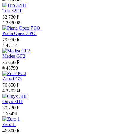
Trio 32ПГ
32 730 ₽
# 233098
Piana Орех 7 PO
79 950 ₽
# 47114
Medea GF2
85 650 ₽
# 48790
Zeus PG3
76 650 ₽
# 229234
Onyx 3ПГ
39 230 ₽
# 53451
Zero 1
46 800 ₽