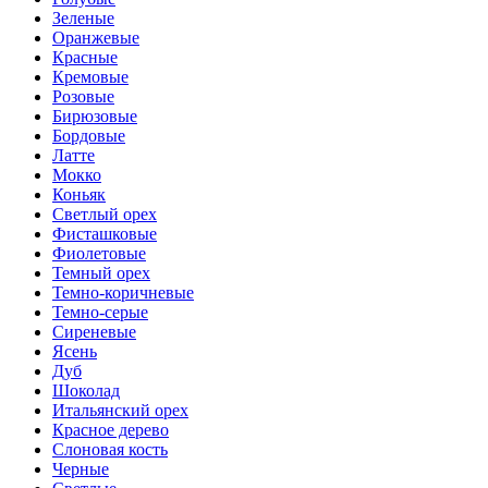
Зеленые
Оранжевые
Красные
Кремовые
Розовые
Бирюзовые
Бордовые
Латте
Мокко
Коньяк
Светлый орех
Фисташковые
Фиолетовые
Темный орех
Темно-коричневые
Темно-серые
Сиреневые
Ясень
Дуб
Шоколад
Итальянский орех
Красное дерево
Слоновая кость
Черные