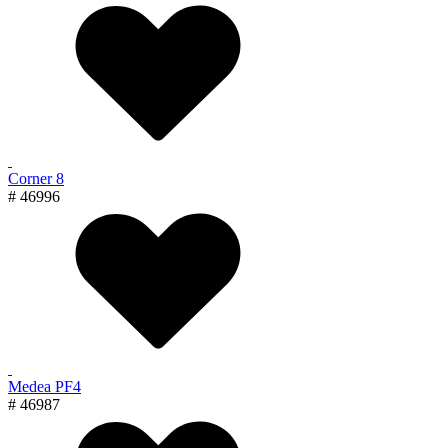
Corner 8
# 46996
Medea PF4
# 46987