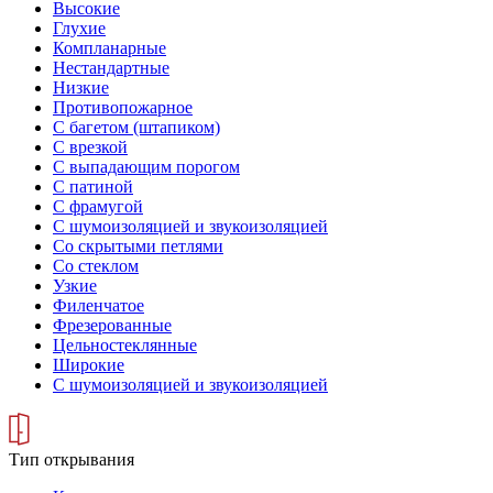
Высокие
Глухие
Компланарные
Нестандартные
Низкие
Противопожарное
С багетом (штапиком)
С врезкой
С выпадающим порогом
С патиной
С фрамугой
С шумоизоляцией и звукоизоляцией
Со скрытыми петлями
Со стеклом
Узкие
Филенчатое
Фрезерованные
Цельностеклянные
Широкие
С шумоизоляцией и звукоизоляцией
Тип открывания