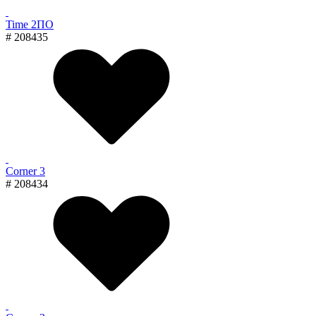
Time 2ПО
# 208435
Corner 3
# 208434