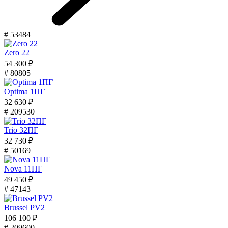
# 53484
Zero 22
54 300 ₽
# 80805
Optima 1ПГ
32 630 ₽
# 209530
Trio 32ПГ
32 730 ₽
# 50169
Nova 11ПГ
49 450 ₽
# 47143
Brussel PV2
106 100 ₽
# 209600