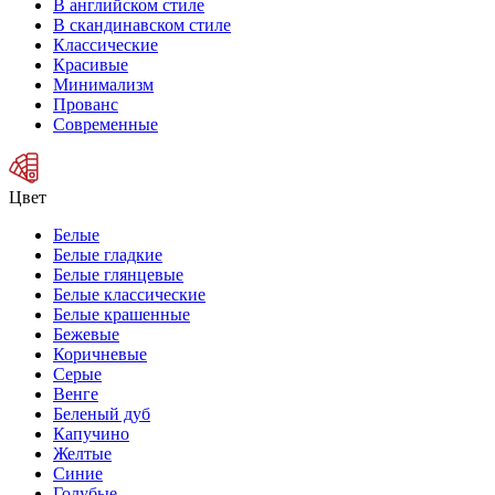
В английском стиле
В скандинавском стиле
Классические
Красивые
Минимализм
Прованс
Современные
Цвет
Белые
Белые гладкие
Белые глянцевые
Белые классические
Белые крашенные
Бежевые
Коричневые
Серые
Венге
Беленый дуб
Капучино
Желтые
Синие
Голубые