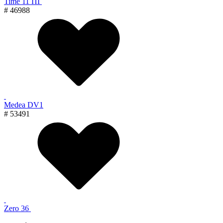
Time 11 ПГ
# 46988
Medea DV1
# 53491
Zero 36