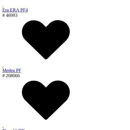
Era ERA PF4
# 46993
Medea PF
# 208066