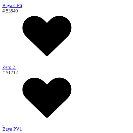
Baya GF6
# 53540
Zero 2
# 51712
Baya PV1