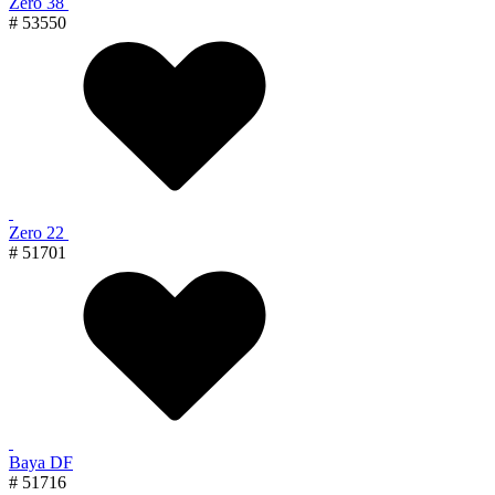
Zero 38
# 53550
Zero 22
# 51701
Baya DF
# 51716