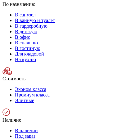
По назначению
В санузел
В ванную и туалет
В гардеробную
В детскую
В офис
В спальню
В гостиную
Для кладовой
На кухню
Стоимость
Эконом класса
Премиум класса
Элитные
Наличие
В наличии
Под заказ