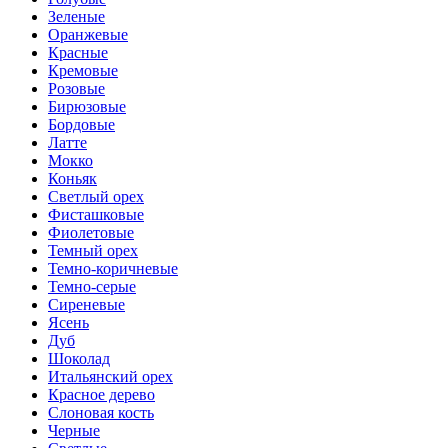
Зеленые
Оранжевые
Красные
Кремовые
Розовые
Бирюзовые
Бордовые
Латте
Мокко
Коньяк
Светлый орех
Фисташковые
Фиолетовые
Темный орех
Темно-коричневые
Темно-серые
Сиреневые
Ясень
Дуб
Шоколад
Итальянский орех
Красное дерево
Слоновая кость
Черные