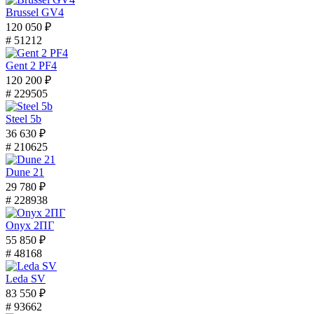
Brussel GV4
120 050 ₽
# 51212
Gent 2 PF4
120 200 ₽
# 229505
Steel 5b
36 630 ₽
# 210625
Dune 21
29 780 ₽
# 228938
Onyx 2ПГ
55 850 ₽
# 48168
Leda SV
83 550 ₽
# 93662