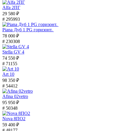
Alfa 2ПГ
29 580 ₽
# 295993
Piana Дуб 1 PG горизонт.
78 000 ₽
# 230308
Stella GV 4
74 550 ₽
# 71155
Art 10
98 350 ₽
# 54412
Afina 02vetro
95 950 ₽
# 50348
Nova 8ПО2
59 400 ₽
# 48177