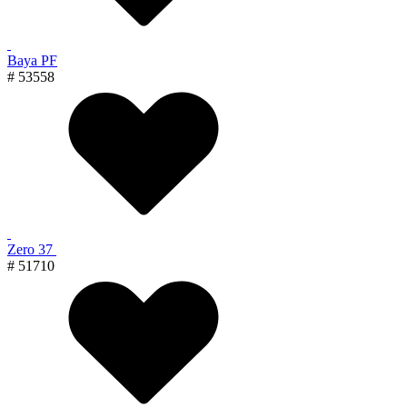
Baya PF
# 53558
Zero 37
# 51710