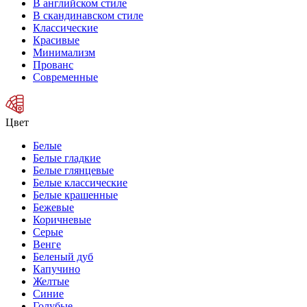
В английском стиле
В скандинавском стиле
Классические
Красивые
Минимализм
Прованс
Современные
Цвет
Белые
Белые гладкие
Белые глянцевые
Белые классические
Белые крашенные
Бежевые
Коричневые
Серые
Венге
Беленый дуб
Капучино
Желтые
Синие
Голубые