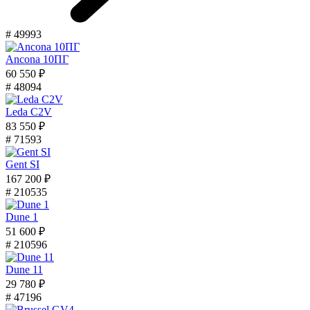
# 49993
Ancona 10ПГ
60 550 ₽
# 48094
Leda C2V
83 550 ₽
# 71593
Gent SI
167 200 ₽
# 210535
Dune 1
51 600 ₽
# 210596
Dune 11
29 780 ₽
# 47196