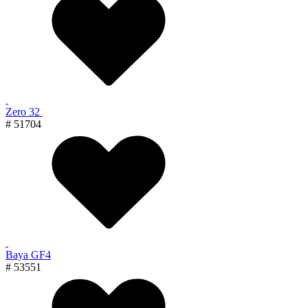
Zero 32
# 51704
Baya GF4
# 53551