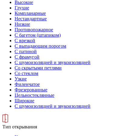
Высокие
Глухие
Компланарные
Нестандартные
Низкие
Противопожарное
С багетом (штапиком)
С врезкой
С выпадающим порогом
С патиной
С фрамугой
С шумоизоляцией и звукоизоляцией
Со скрытыми петлями
Со стеклом
Узкие
Филенчатое
Фрезерованные
Цельностеклянные
Широкие
С шумоизоляцией и звукоизоляцией
Тип открывания