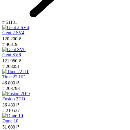
# 51181
Gent 2 SV4
120 200 ₽
# 46819
Gent SV6
121 950 ₽
# 208051
Time 22 ПГ
46 800 ₽
# 208793
Fusion 2ПО
36 480 ₽
# 210537
Dune 10
51 600 ₽