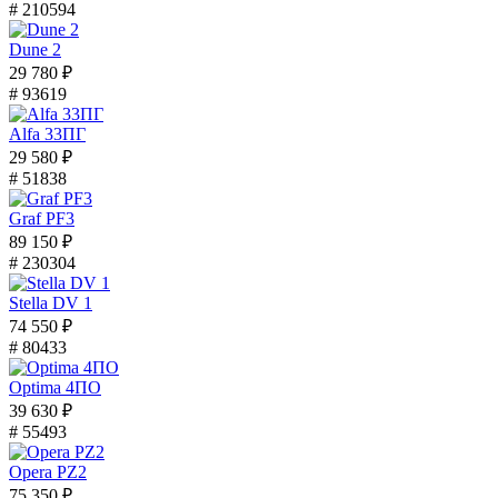
# 210594
Dune 2
29 780 ₽
# 93619
Alfa 33ПГ
29 580 ₽
# 51838
Graf PF3
89 150 ₽
# 230304
Stella DV 1
74 550 ₽
# 80433
Optima 4ПО
39 630 ₽
# 55493
Opera PZ2
75 350 ₽