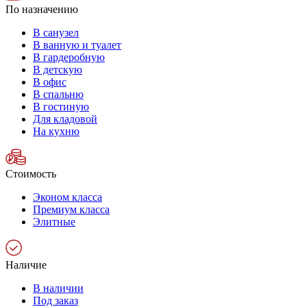
По назначению
В санузел
В ванную и туалет
В гардеробную
В детскую
В офис
В спальню
В гостиную
Для кладовой
На кухню
Стоимость
Эконом класса
Премиум класса
Элитные
Наличие
В наличии
Под заказ