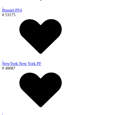
Brussel PF4
# 53175
NewYork New York PF
# 49687