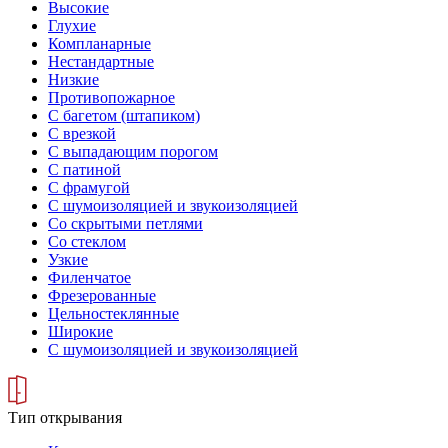
Высокие
Глухие
Компланарные
Нестандартные
Низкие
Противопожарное
С багетом (штапиком)
С врезкой
С выпадающим порогом
С патиной
С фрамугой
С шумоизоляцией и звукоизоляцией
Со скрытыми петлями
Со стеклом
Узкие
Филенчатое
Фрезерованные
Цельностеклянные
Широкие
С шумоизоляцией и звукоизоляцией
Тип открывания