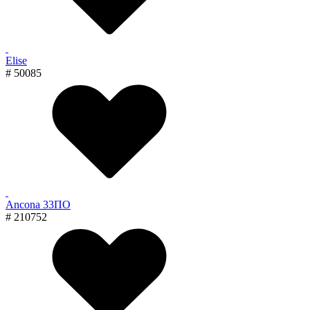
Elise
# 50085
Ancona 33ПО
# 210752