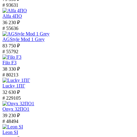
# 93631
Alfa 4ПО
36 230 ₽
# 55636
AGStyle Mod 1 Grey
83 750 ₽
# 55792
Filo F3
38 330 ₽
# 80213
Lucky 1ПГ
32 630 ₽
# 229105
Onyx 32ПО1
39 230 ₽
# 48494
Leon SI