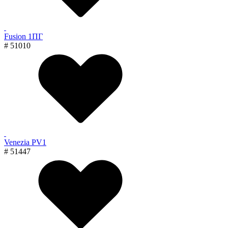
Fusion 1ПГ
# 51010
Venezia PV1
# 51447