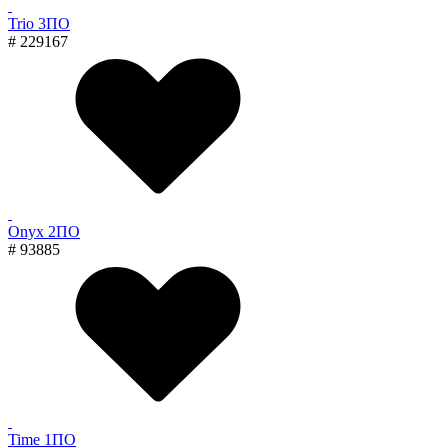
Trio 3ПО
# 229167
Onyx 2ПО
# 93885
Time 1ПО