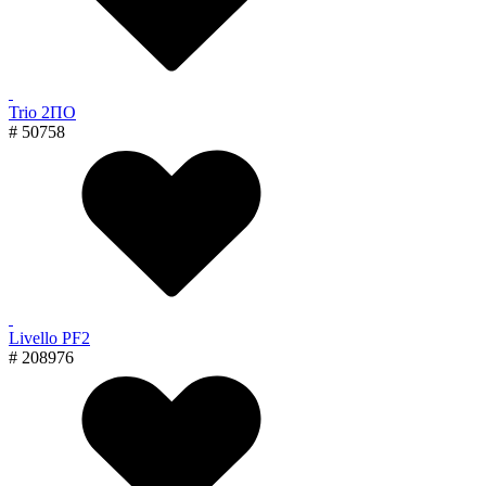
Trio 2ПО
# 50758
Livello PF2
# 208976