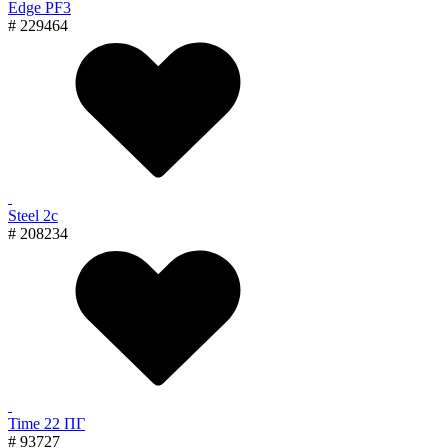
Edge PF3
# 229464
Steel 2с
# 208234
Time 22 ПГ
# 93727