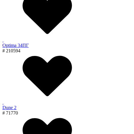
Optima 34ПГ
# 210594
Dune 2
# 71770