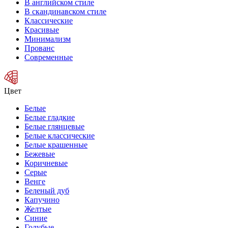
В английском стиле
В скандинавском стиле
Классические
Красивые
Минимализм
Прованс
Современные
Цвет
Белые
Белые гладкие
Белые глянцевые
Белые классические
Белые крашенные
Бежевые
Коричневые
Серые
Венге
Беленый дуб
Капучино
Желтые
Синие
Голубые