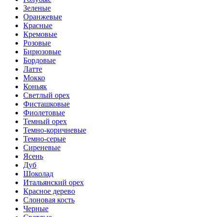
Зеленые
Оранжевые
Красные
Кремовые
Розовые
Бирюзовые
Бордовые
Латте
Мокко
Коньяк
Светлый орех
Фисташковые
Фиолетовые
Темный орех
Темно-коричневые
Темно-серые
Сиреневые
Ясень
Дуб
Шоколад
Итальянский орех
Красное дерево
Слоновая кость
Черные