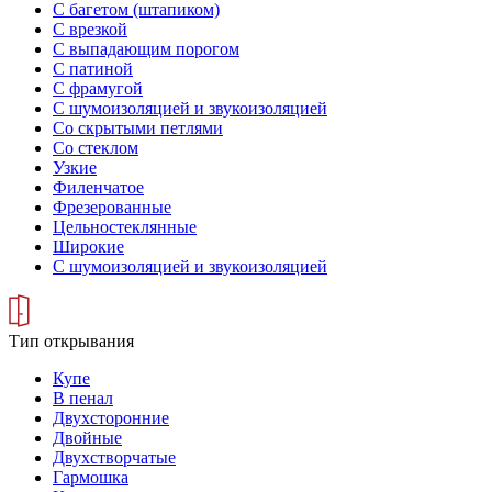
С багетом (штапиком)
С врезкой
С выпадающим порогом
С патиной
С фрамугой
С шумоизоляцией и звукоизоляцией
Со скрытыми петлями
Со стеклом
Узкие
Филенчатое
Фрезерованные
Цельностеклянные
Широкие
С шумоизоляцией и звукоизоляцией
Тип открывания
Купе
В пенал
Двухсторонние
Двойные
Двухстворчатые
Гармошка