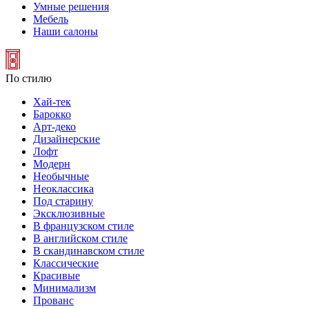
Умные решения
Мебель
Наши салоны
По стилю
Хай-тек
Барокко
Арт-деко
Дизайнерские
Лофт
Модерн
Необычные
Неоклассика
Под старину
Эксклюзивные
В французском стиле
В английском стиле
В скандинавском стиле
Классические
Красивые
Минимализм
Прованс