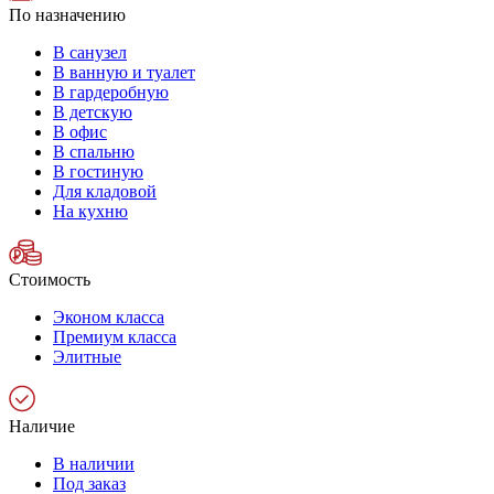
По назначению
В санузел
В ванную и туалет
В гардеробную
В детскую
В офис
В спальню
В гостиную
Для кладовой
На кухню
Стоимость
Эконом класса
Премиум класса
Элитные
Наличие
В наличии
Под заказ