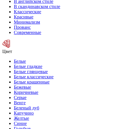
В английском стиле
В скандинавском стиле
Классические
Красивые
Минимализм
Прованс
Современные
Цвет
Белые
Белые гладкие
Белые глянцевые
Белые классические
Белые крашенные
Бежевые
Коричневые
Серые
Венге
Беленый дуб
Капучино
Желтые
Синие
Голубые