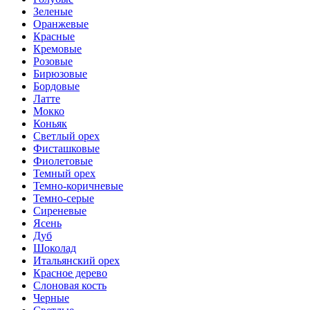
Зеленые
Оранжевые
Красные
Кремовые
Розовые
Бирюзовые
Бордовые
Латте
Мокко
Коньяк
Светлый орех
Фисташковые
Фиолетовые
Темный орех
Темно-коричневые
Темно-серые
Сиреневые
Ясень
Дуб
Шоколад
Итальянский орех
Красное дерево
Слоновая кость
Черные