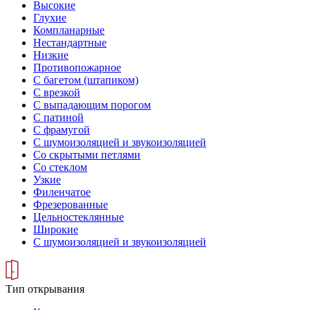
Высокие
Глухие
Компланарные
Нестандартные
Низкие
Противопожарное
С багетом (штапиком)
С врезкой
С выпадающим порогом
С патиной
С фрамугой
С шумоизоляцией и звукоизоляцией
Со скрытыми петлями
Со стеклом
Узкие
Филенчатое
Фрезерованные
Цельностеклянные
Широкие
С шумоизоляцией и звукоизоляцией
Тип открывания