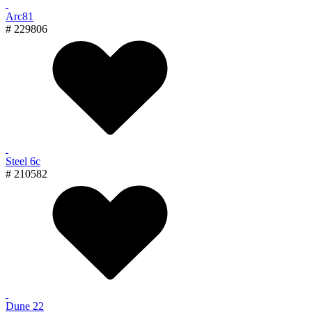
Arc81
# 229806
Steel 6с
# 210582
Dune 22