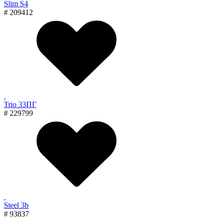
Slim S4
# 209412
Trio 33ПГ
# 229799
Steel 3b
# 93837