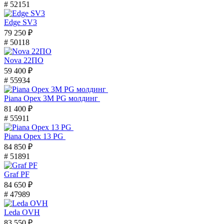
# 52151
Edge SV3
79 250 ₽
# 50118
Nova 22ПО
59 400 ₽
# 55934
Piana Орех 3M PG молдинг
81 400 ₽
# 55911
Piana Орех 13 PG
84 850 ₽
# 51891
Graf PF
84 650 ₽
# 47989
Leda OVH
83 550 ₽