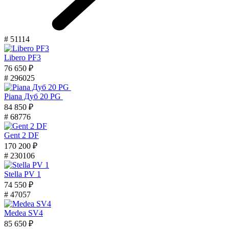
# 51114
Libero PF3
76 650 ₽
# 296025
Piana Дуб 20 PG
84 850 ₽
# 68776
Gent 2 DF
170 200 ₽
# 230106
Stella PV 1
74 550 ₽
# 47057
Medea SV4
85 650 ₽