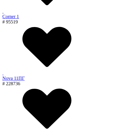
Corner 1
# 95519
Nova 11ПГ
# 228736