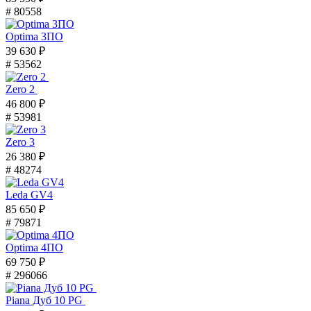
# 80558
Optima 3ПО
39 630 ₽
# 53562
Zero 2
46 800 ₽
# 53981
Zero 3
26 380 ₽
# 48274
Leda GV4
85 650 ₽
# 79871
Optima 4ПО
69 750 ₽
# 296066
Piana Дуб 10 PG