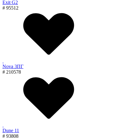
Exit G2
# 95512
Nova 3ПГ
# 210578
Dune 11
# 93808