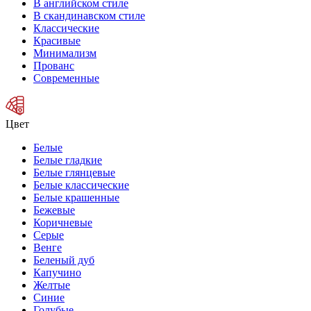
В английском стиле
В скандинавском стиле
Классические
Красивые
Минимализм
Прованс
Современные
Цвет
Белые
Белые гладкие
Белые глянцевые
Белые классические
Белые крашенные
Бежевые
Коричневые
Серые
Венге
Беленый дуб
Капучино
Желтые
Синие
Голубые