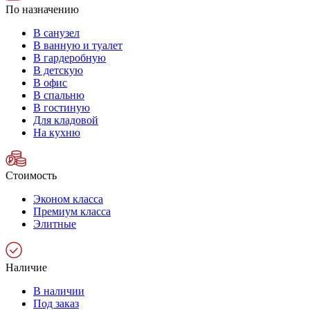
По назначению
В санузел
В ванную и туалет
В гардеробную
В детскую
В офис
В спальню
В гостиную
Для кладовой
На кухню
Стоимость
Эконом класса
Премиум класса
Элитные
Наличие
В наличии
Под заказ