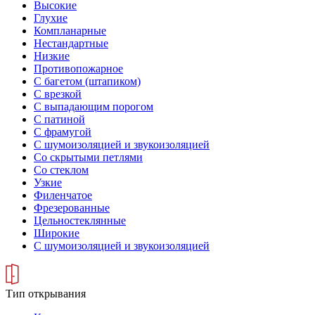
Высокие
Глухие
Компланарные
Нестандартные
Низкие
Противопожарное
С багетом (штапиком)
С врезкой
С выпадающим порогом
С патиной
С фрамугой
С шумоизоляцией и звукоизоляцией
Со скрытыми петлями
Со стеклом
Узкие
Филенчатое
Фрезерованные
Цельностеклянные
Широкие
С шумоизоляцией и звукоизоляцией
Тип открывания