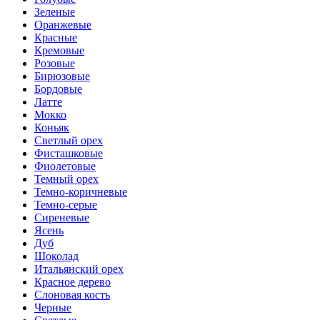
Зеленые
Оранжевые
Красные
Кремовые
Розовые
Бирюзовые
Бордовые
Латте
Мокко
Коньяк
Светлый орех
Фисташковые
Фиолетовые
Темный орех
Темно-коричневые
Темно-серые
Сиреневые
Ясень
Дуб
Шоколад
Итальянский орех
Красное дерево
Слоновая кость
Черные