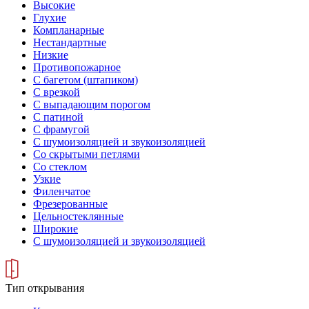
Высокие
Глухие
Компланарные
Нестандартные
Низкие
Противопожарное
С багетом (штапиком)
С врезкой
С выпадающим порогом
С патиной
С фрамугой
С шумоизоляцией и звукоизоляцией
Со скрытыми петлями
Со стеклом
Узкие
Филенчатое
Фрезерованные
Цельностеклянные
Широкие
С шумоизоляцией и звукоизоляцией
Тип открывания