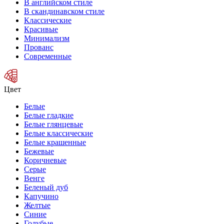
В английском стиле
В скандинавском стиле
Классические
Красивые
Минимализм
Прованс
Современные
Цвет
Белые
Белые гладкие
Белые глянцевые
Белые классические
Белые крашенные
Бежевые
Коричневые
Серые
Венге
Беленый дуб
Капучино
Желтые
Синие
Голубые