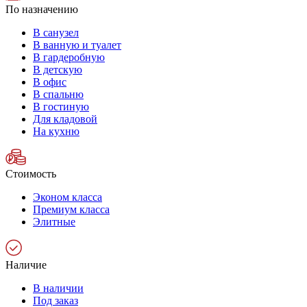
По назначению
В санузел
В ванную и туалет
В гардеробную
В детскую
В офис
В спальню
В гостиную
Для кладовой
На кухню
Стоимость
Эконом класса
Премиум класса
Элитные
Наличие
В наличии
Под заказ