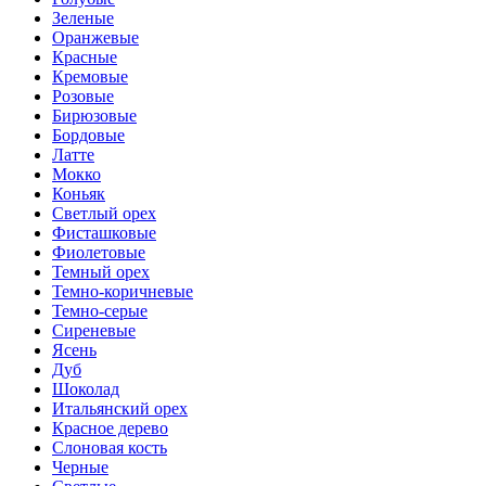
Зеленые
Оранжевые
Красные
Кремовые
Розовые
Бирюзовые
Бордовые
Латте
Мокко
Коньяк
Светлый орех
Фисташковые
Фиолетовые
Темный орех
Темно-коричневые
Темно-серые
Сиреневые
Ясень
Дуб
Шоколад
Итальянский орех
Красное дерево
Слоновая кость
Черные