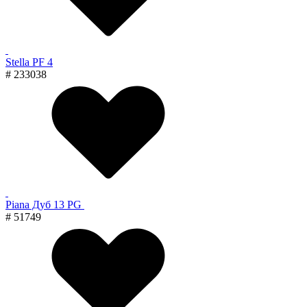
Stella PF 4
# 233038
Piana Дуб 13 PG
# 51749