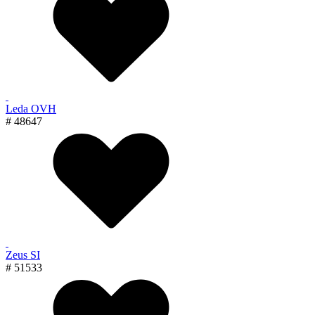
Leda OVH
# 48647
Zeus SI
# 51533