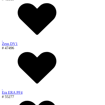
Zeus DV1
# 47496
Era ERA PF4
# 55277