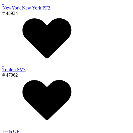
NewYork New York PF2
# 48934
Toulon SV3
# 47962
Leda OF