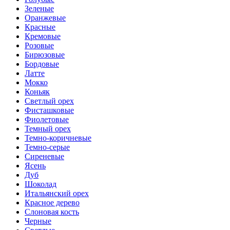
Зеленые
Оранжевые
Красные
Кремовые
Розовые
Бирюзовые
Бордовые
Латте
Мокко
Коньяк
Светлый орех
Фисташковые
Фиолетовые
Темный орех
Темно-коричневые
Темно-серые
Сиреневые
Ясень
Дуб
Шоколад
Итальянский орех
Красное дерево
Слоновая кость
Черные