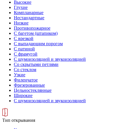
Высокие
Глухие
Компланарные
Нестандартные
Низкие
Противопожарное
С багетом (штапиком)
С врезкой
С выпадающим порогом
С патиной
С фрамугой
С шумоизоляцией и звукоизоляцией
Со скрытыми петлями
Со стеклом
Узкие
Филенчатое
Фрезерованные
Цельностеклянные
Широкие
С шумоизоляцией и звукоизоляцией
Тип открывания