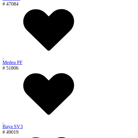
# 47084
Medea PF
# 51806
Baya SV3
# 49019