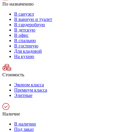
По назначению
В санузел
В ванную и туалет
В гардеробную
В детскую
В офис
В спальню
В гостиную
Для кладовой
На кухню
Стоимость
Эконом класса
Премиум класса
Элитные
Наличие
В наличии
Под заказ