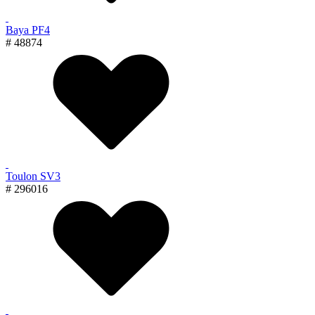
Baya PF4
# 48874
Toulon SV3
# 296016