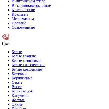
В английском стиле
В скандинавском стиле
Классические
Красивые
Минимализм
Прованс
Современные
Цвет
Белые
Белые гладкие
Белые глянцевые
Белые классические
Белые крашенные
Бежевые
Коричневые
Серые
Венге
Беленый дуб
Капучино
Желтые
Синие
Голубые