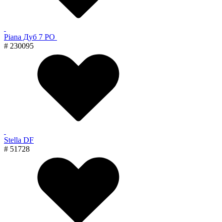
Piana Дуб 7 PO
# 230095
Stella DF
# 51728