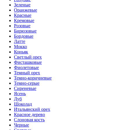
Зеленые
Оранжевые
Красные
Кремовые
Розовые
Бирюзовые
Бордовые
Латте
Мокко
Коньяк
Светлый орех
Фисташковые
Фиолетовые
Темный орех
Темно-коричневые
Темно-серые
Сиреневые
Ясень
Дуб
Шоколад
Итальянский орех
Красное дерево
Слоновая кость
Черные