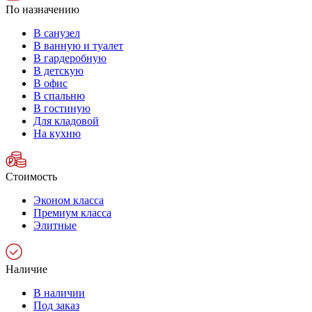
По назначению
В санузел
В ванную и туалет
В гардеробную
В детскую
В офис
В спальню
В гостиную
Для кладовой
На кухню
Стоимость
Эконом класса
Премиум класса
Элитные
Наличие
В наличии
Под заказ