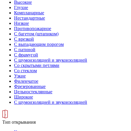
Высокие
Глухие
Компланарные
Нестандартные
Низкие
Противопожарное
С багетом (штапиком)
С врезкой
С выпадающим порогом
С патиной
С фрамугой
С шумоизоляцией и звукоизоляцией
Со скрытыми петлями
Со стеклом
Узкие
Филенчатое
Фрезерованные
Цельностеклянные
Широкие
С шумоизоляцией и звукоизоляцией
Тип открывания