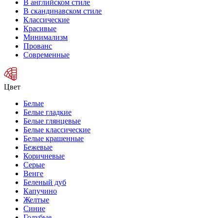
В английском стиле
В скандинавском стиле
Классические
Красивые
Минимализм
Прованс
Современные
Цвет
Белые
Белые гладкие
Белые глянцевые
Белые классические
Белые крашенные
Бежевые
Коричневые
Серые
Венге
Беленый дуб
Капучино
Желтые
Синие
Голубые