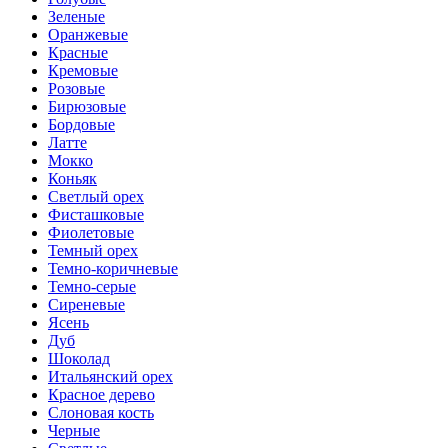
Зеленые
Оранжевые
Красные
Кремовые
Розовые
Бирюзовые
Бордовые
Латте
Мокко
Коньяк
Светлый орех
Фисташковые
Фиолетовые
Темный орех
Темно-коричневые
Темно-серые
Сиреневые
Ясень
Дуб
Шоколад
Итальянский орех
Красное дерево
Слоновая кость
Черные