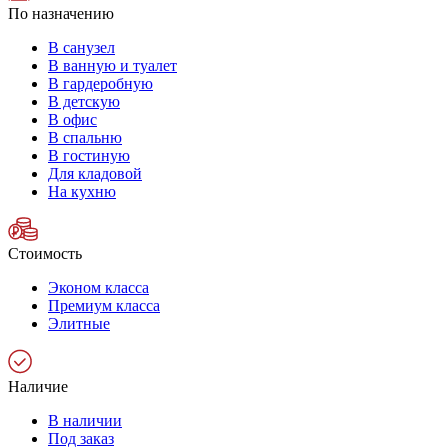
По назначению
В санузел
В ванную и туалет
В гардеробную
В детскую
В офис
В спальню
В гостиную
Для кладовой
На кухню
Стоимость
Эконом класса
Премиум класса
Элитные
Наличие
В наличии
Под заказ