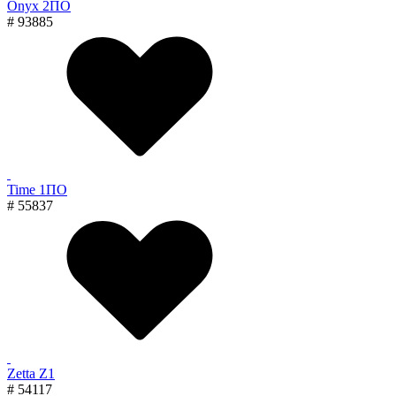
Onyx 2ПО
# 93885
Time 1ПО
# 55837
Zetta Z1
# 54117