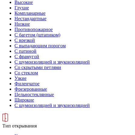
Высокие
Глухие
Компланарные
Нестандартные
Низкие
Противопожарное
С багетом (штапиком)
С врезкой
С выпадающим порогом
С патиной
С фрамугой
С шумоизоляцией и звукоизоляцией
Со скрытыми петлями
Со стеклом
Узкие
Филенчатое
Фрезерованные
Цельностеклянные
Широкие
С шумоизоляцией и звукоизоляцией
Тип открывания