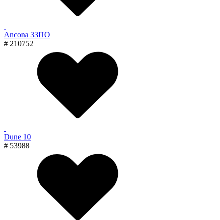
Ancona 33ПО
# 210752
Dune 10
# 53988