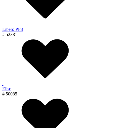
Libero PF3
# 52381
Elise
# 50085