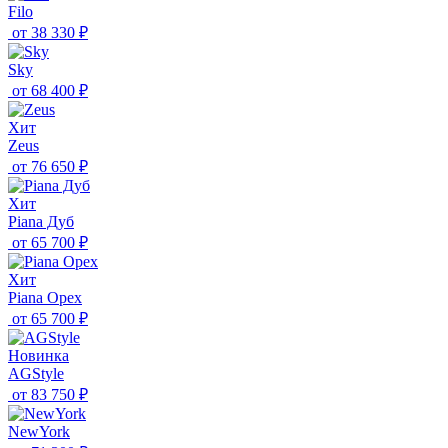
Filo
от
38 330 ₽
Sky
от
68 400 ₽
Хит
Zeus
от
76 650 ₽
Хит
Piana Дуб
от
65 700 ₽
Хит
Piana Орех
от
65 700 ₽
Новинка
AGStyle
от
83 750 ₽
NewYork