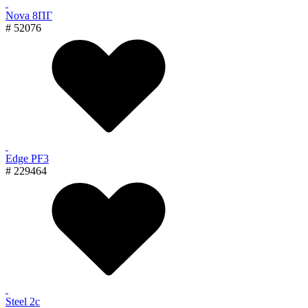
Nova 8ПГ
# 52076
Edge PF3
# 229464
Steel 2с