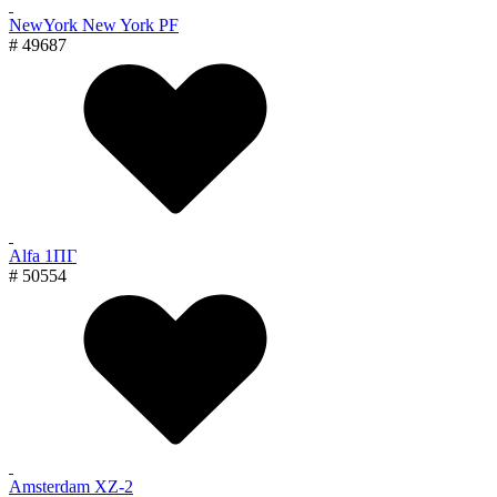
NewYork New York PF
# 49687
Alfa 1ПГ
# 50554
Amsterdam XZ-2