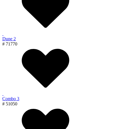
Dune 2
# 71770
Combo 3
# 51050