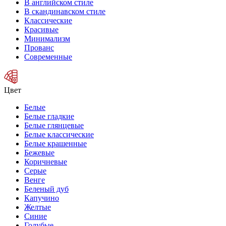
В английском стиле
В скандинавском стиле
Классические
Красивые
Минимализм
Прованс
Современные
Цвет
Белые
Белые гладкие
Белые глянцевые
Белые классические
Белые крашенные
Бежевые
Коричневые
Серые
Венге
Беленый дуб
Капучино
Желтые
Синие
Голубые