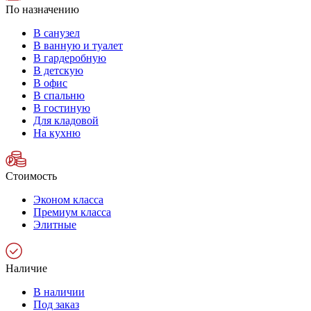
По назначению
В санузел
В ванную и туалет
В гардеробную
В детскую
В офис
В спальню
В гостиную
Для кладовой
На кухню
Стоимость
Эконом класса
Премиум класса
Элитные
Наличие
В наличии
Под заказ