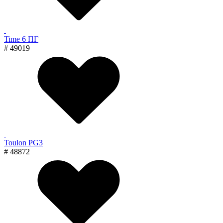
Time 6 ПГ
# 49019
Toulon PG3
# 48872