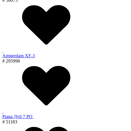
# 50675
Amsterdam XF-3
# 295998
Piana Дуб 7 PO
# 51183