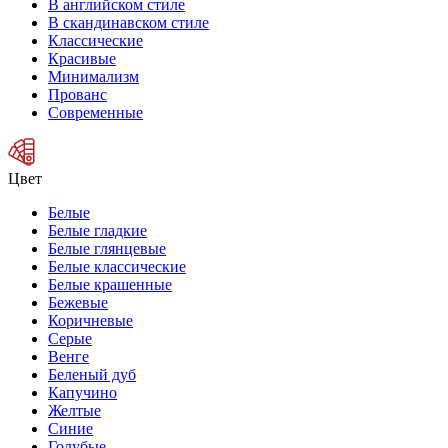
В английском стиле
В скандинавском стиле
Классические
Красивые
Минимализм
Прованс
Современные
Цвет
Белые
Белые гладкие
Белые глянцевые
Белые классические
Белые крашенные
Бежевые
Коричневые
Серые
Венге
Беленый дуб
Капучино
Желтые
Синие
Голубые