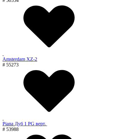
# 50554
Amsterdam XZ-2
# 55273
Piana Дуб 1 PG верт.
# 53988