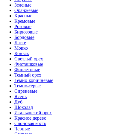
Зеленые
Оранжевые
Красные
Кремовые
Розовые
Бирюзовые
Бордовые
Латте
Мокко
Коньяк
Светлый орех
Фисташковые
Фиолетовые
Темный орех
Темно-коричневые
Темно-серые
Сиреневые
Ясень
Дуб
Шоколад
Итальянский орех
Красное дерево
Слоновая кость
Черные