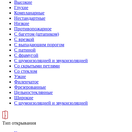
Высокие
Глухие
Компланарные
Нестандартные
Низкие
Противопожарное
С багетом (штапиком)
С врезкой
С выпадающим порогом
С патиной
С фрамугой
С шумоизоляцией и звукоизоляцией
Со скрытыми петлями
Со стеклом
Узкие
Филенчатое
Фрезерованные
Цельностеклянные
Широкие
С шумоизоляцией и звукоизоляцией
Тип открывания