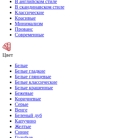
В английском стиле
В скандинавском стиле
Классические
Красивые
Минимализм
Прованс
Современные
Цвет
Белые
Белые гладкие
Белые глянцевые
Белые классические
Белые крашенные
Бежевые
Коричневые
Серые
Венге
Беленый дуб
Капучино
Желтые
Синие
Голубые