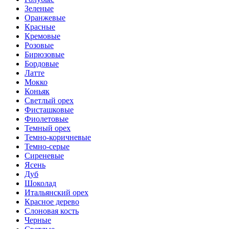
Зеленые
Оранжевые
Красные
Кремовые
Розовые
Бирюзовые
Бордовые
Латте
Мокко
Коньяк
Светлый орех
Фисташковые
Фиолетовые
Темный орех
Темно-коричневые
Темно-серые
Сиреневые
Ясень
Дуб
Шоколад
Итальянский орех
Красное дерево
Слоновая кость
Черные