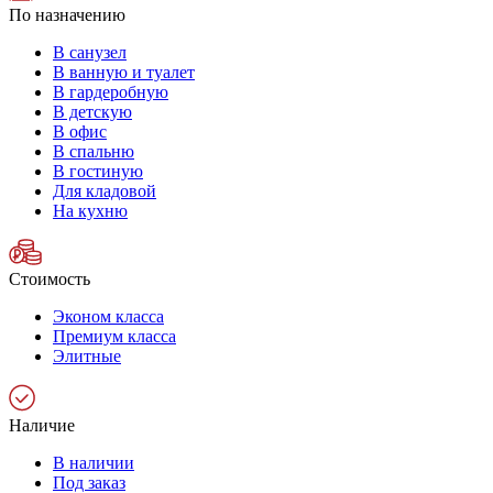
По назначению
В санузел
В ванную и туалет
В гардеробную
В детскую
В офис
В спальню
В гостиную
Для кладовой
На кухню
Стоимость
Эконом класса
Премиум класса
Элитные
Наличие
В наличии
Под заказ