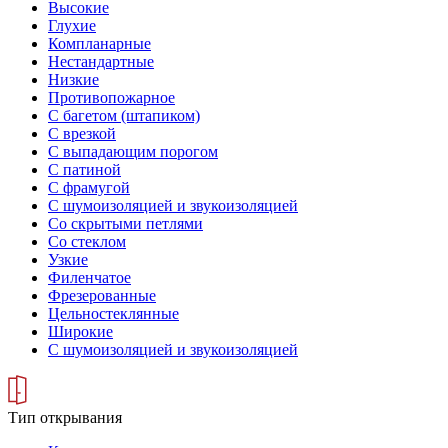
Высокие
Глухие
Компланарные
Нестандартные
Низкие
Противопожарное
С багетом (штапиком)
С врезкой
С выпадающим порогом
С патиной
С фрамугой
С шумоизоляцией и звукоизоляцией
Со скрытыми петлями
Со стеклом
Узкие
Филенчатое
Фрезерованные
Цельностеклянные
Широкие
С шумоизоляцией и звукоизоляцией
Тип открывания