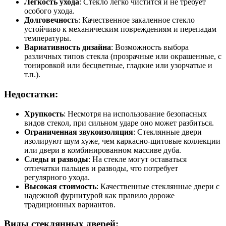
Легкость ухода
: Стекло легко чистится и не требует
особого ухода.
Долговечност
ь: Качественное закаленное стекло
устойчиво к механическим повреждениям и перепадам
температуры.
Вариативность дизайна
: Возможность выбора
различных типов стекла (прозрачные или окрашенные, с
тонировкой или бесцветные, гладкие или узорчатые и
т.п.).
Недостатки:
Хрупкость
: Несмотря на использование безопасных
видов стекол, при сильном ударе оно может разбиться.
Ограниченная звукоизоляция
: Стеклянные двери
изолируют шум хуже, чем каркасно-щитовые коллекции
или двери в комбинированном массиве дуба.
Следы и разводы
: На стекле могут оставаться
отпечатки пальцев и разводы, что потребует
регулярного ухода.
Высокая стоимость
: Качественные стеклянные двери с
надежной фурнитурой как правило дороже
традиционных вариантов.
Виды стеклянных дверей: