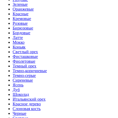
Зеленые
Оранжевые
Красные
Кремовые
Розовые
Бирюзовые
Бордовые
Латте
Мокко
Коньяк
Светлый орех
Фисташковые
Фиолетовые
Темный орех
Темно-коричневые
Темно-серые
Сиреневые
Ясень
Дуб
Шоколад
Итальянский орех
Красное дерево
Слоновая кость
Черные