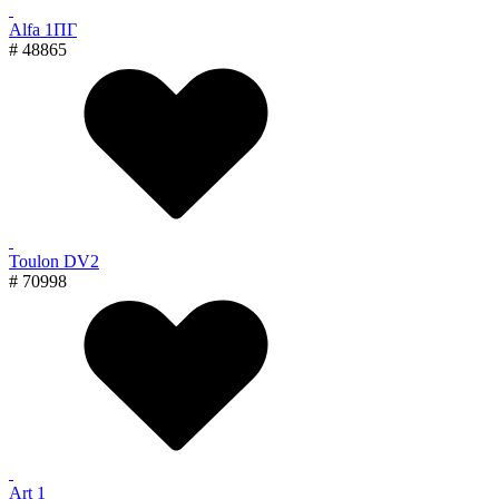
Alfa 1ПГ
# 48865
Toulon DV2
# 70998
Art 1