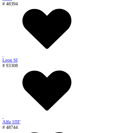
# 48394
Leon SI
# 93308
Alfa 1ПГ
# 48744