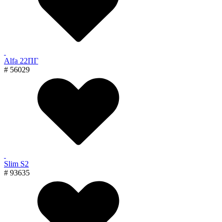
Alfa 22ПГ
# 56029
Slim S2
# 93635