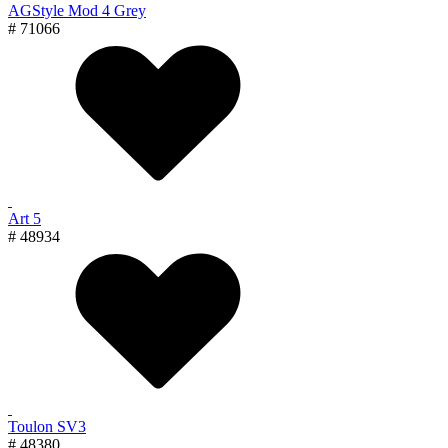
AGStyle Mod 4 Grey
# 71066
Art 5
# 48934
Toulon SV3
# 48380