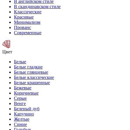
В английском стиле
В скандинавском стиле
Классические
Красивые
Минимализм
Прованс
Современные
Цвет
Белые
Белые гладкие
Белые глянцевые
Белые классические
Белые крашенные
Бежевые
Коричневые
Серые
Венге
Беленый дуб
Капучино
Желтые
Синие
Голубые