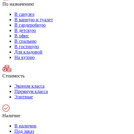
По назначению
В санузел
В ванную и туалет
В гардеробную
В детскую
В офис
В спальню
В гостиную
Для кладовой
На кухню
Стоимость
Эконом класса
Премиум класса
Элитные
Наличие
В наличии
Под заказ