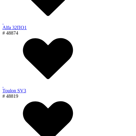
Alfa 32ПО1
# 48874
Toulon SV3
# 48819