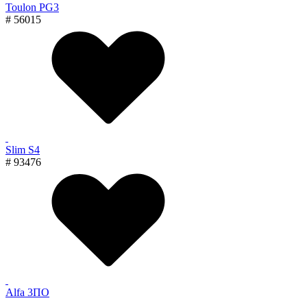
Toulon PG3
# 56015
Slim S4
# 93476
Alfa 3ПО