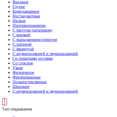
Высокие
Глухие
Компланарные
Нестандартные
Низкие
Противопожарное
С багетом (штапиком)
С врезкой
С выпадающим порогом
С патиной
С фрамугой
С шумоизоляцией и звукоизоляцией
Со скрытыми петлями
Со стеклом
Узкие
Филенчатое
Фрезерованные
Цельностеклянные
Широкие
С шумоизоляцией и звукоизоляцией
Тип открывания