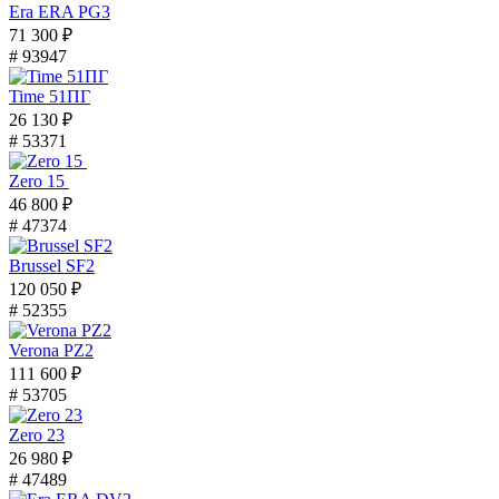
Era ERA PG3
71 300 ₽
# 93947
Time 51ПГ
26 130 ₽
# 53371
Zero 15
46 800 ₽
# 47374
Brussel SF2
120 050 ₽
# 52355
Verona PZ2
111 600 ₽
# 53705
Zero 23
26 980 ₽
# 47489