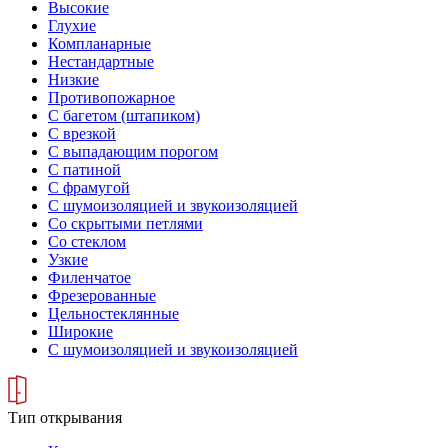
Высокие
Глухие
Компланарные
Нестандартные
Низкие
Противопожарное
С багетом (штапиком)
С врезкой
С выпадающим порогом
С патиной
С фрамугой
С шумоизоляцией и звукоизоляцией
Со скрытыми петлями
Со стеклом
Узкие
Филенчатое
Фрезерованные
Цельностеклянные
Широкие
С шумоизоляцией и звукоизоляцией
Тип открывания