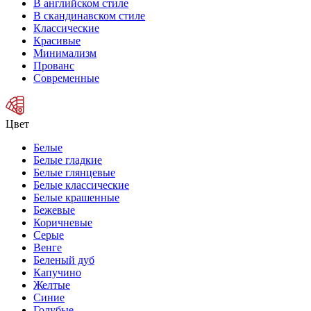
В английском стиле
В скандинавском стиле
Классические
Красивые
Минимализм
Прованс
Современные
Цвет
Белые
Белые гладкие
Белые глянцевые
Белые классические
Белые крашенные
Бежевые
Коричневые
Серые
Венге
Беленый дуб
Капучино
Желтые
Синие
Голубые