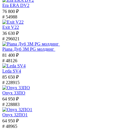
Era ERA DV2
76 800 ₽
# 54988
Exit V22
36 630 ₽
# 296021
Piana Дуб 3M PG молдинг
81 400 ₽
# 48126
Leda SV4
85 650 ₽
# 228915
Onyx 33ПО
64 950 ₽
# 228883
Onyx 32ПО1
64 950 ₽
# 48965