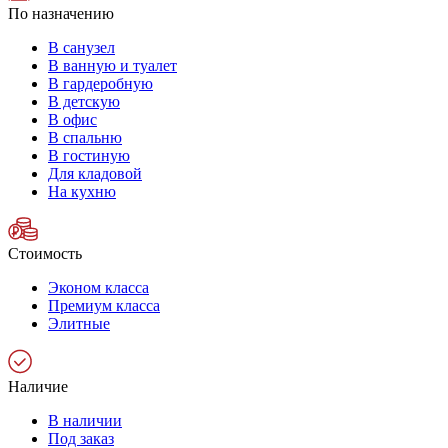
По назначению
В санузел
В ванную и туалет
В гардеробную
В детскую
В офис
В спальню
В гостиную
Для кладовой
На кухню
Стоимость
Эконом класса
Премиум класса
Элитные
Наличие
В наличии
Под заказ