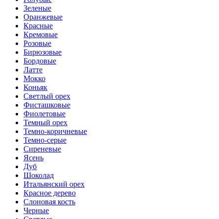
Зеленые
Оранжевые
Красные
Кремовые
Розовые
Бирюзовые
Бордовые
Латте
Мокко
Коньяк
Светлый орех
Фисташковые
Фиолетовые
Темный орех
Темно-коричневые
Темно-серые
Сиреневые
Ясень
Дуб
Шоколад
Итальянский орех
Красное дерево
Слоновая кость
Черные