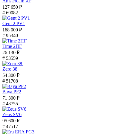
Amsterdam XF
127 650 ₽
# 69082
Gent 2 PV1
168 000 ₽
# 95340
Time 2ПГ
26 130 ₽
# 53559
Zero 38
54 300 ₽
# 51708
Baya PF2
71 300 ₽
# 48755
Zeus SV6
95 600 ₽
# 47517