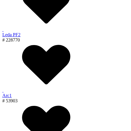
Leda PF2
# 228770
Arc1
# 53903