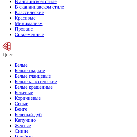
В английском стиле
В скандинавском стиле
Классические
Красивые
Минимализм
Прованс
Современные
Цвет
Белые
Белые гладкие
Белые глянцевые
Белые классические
Белые крашенные
Бежевые
Коричневые
Серые
Венге
Беленый дуб
Капучино
Желтые
Синие
Голубые