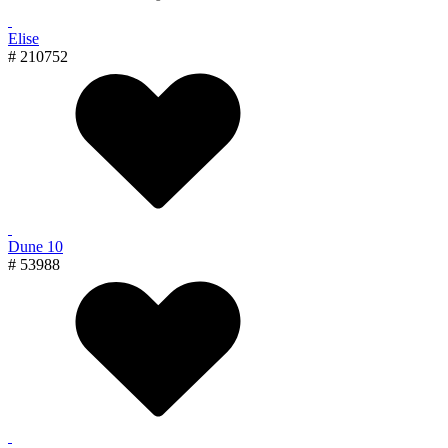
Elise
# 210752
Dune 10
# 53988