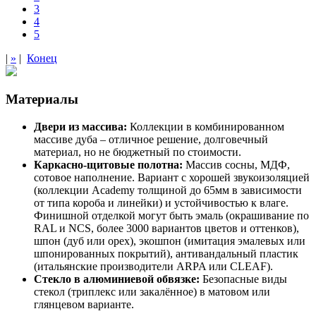
3
4
5
|
»
|
Конец
Материалы
Двери из массива:
Коллекции в комбинированном
массиве дуба – отличное решение, долговечный
материал, но не бюджетный по стоимости.
Каркасно-щитовые полотна:
Массив сосны, МДФ,
сотовое наполнение. Вариант с хорошей звукоизоляцией
(коллекции Academy толщиной до 65мм в зависимости
от типа короба и линейки) и устойчивостью к влаге.
Финишной отделкой могут быть эмаль (окрашивание по
RAL и NCS, более 3000 вариантов цветов и оттенков),
шпон (дуб или орех), экошпон (имитация эмалевых или
шпонированных покрытий), антивандальный пластик
(итальянские производители ARPA или CLEAF).
Стекло в алюминиевой обвязке:
Безопасные виды
стекол (триплекс или закалённое) в матовом или
глянцевом варианте.