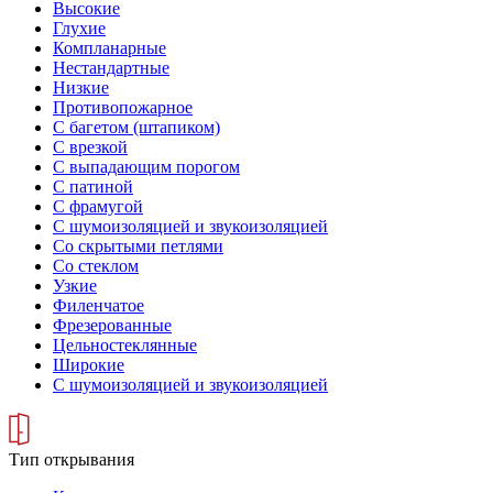
Высокие
Глухие
Компланарные
Нестандартные
Низкие
Противопожарное
С багетом (штапиком)
С врезкой
С выпадающим порогом
С патиной
С фрамугой
С шумоизоляцией и звукоизоляцией
Со скрытыми петлями
Со стеклом
Узкие
Филенчатое
Фрезерованные
Цельностеклянные
Широкие
С шумоизоляцией и звукоизоляцией
Тип открывания