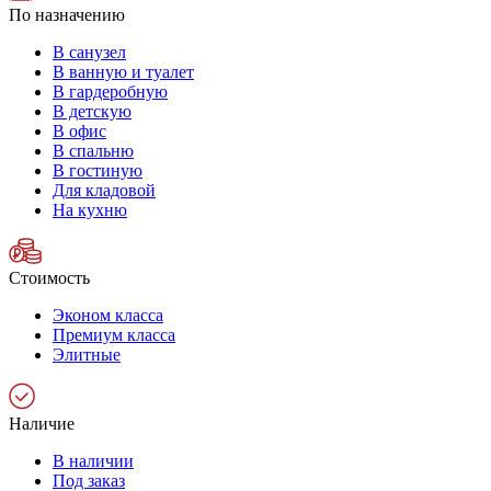
По назначению
В санузел
В ванную и туалет
В гардеробную
В детскую
В офис
В спальню
В гостиную
Для кладовой
На кухню
Стоимость
Эконом класса
Премиум класса
Элитные
Наличие
В наличии
Под заказ