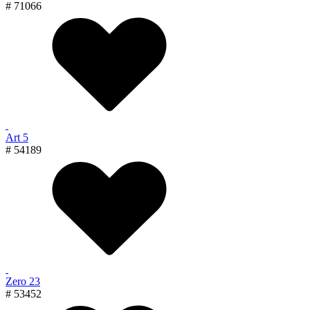
# 71066
Art 5
# 54189
Zero 23
# 53452