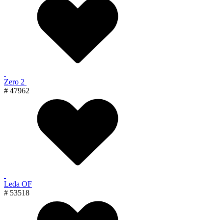
Zero 2
# 47962
Leda OF
# 53518