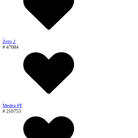
Zero 2
# 47084
Medea PF
# 210753