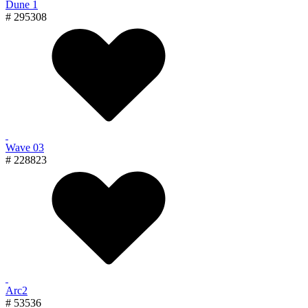
Dune 1
# 295308
Wave 03
# 228823
Arc2
# 53536