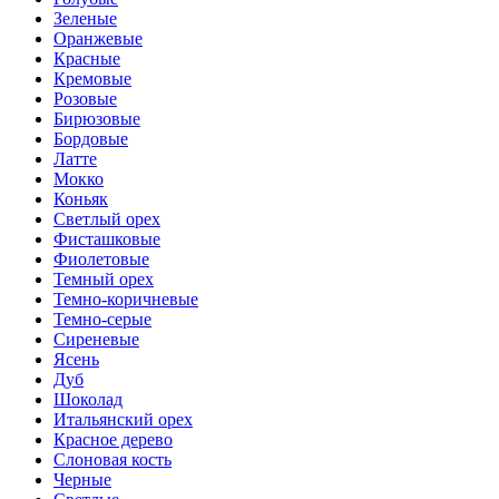
Зеленые
Оранжевые
Красные
Кремовые
Розовые
Бирюзовые
Бордовые
Латте
Мокко
Коньяк
Светлый орех
Фисташковые
Фиолетовые
Темный орех
Темно-коричневые
Темно-серые
Сиреневые
Ясень
Дуб
Шоколад
Итальянский орех
Красное дерево
Слоновая кость
Черные