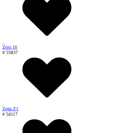
Zero 16
# 55837
Zetta Z1
# 54117