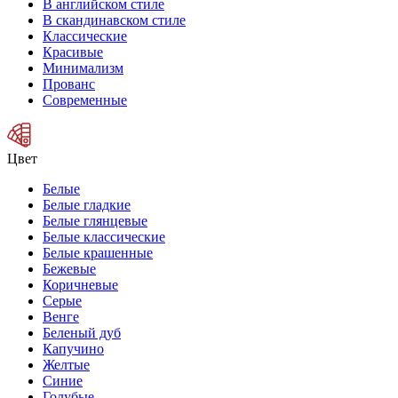
В английском стиле
В скандинавском стиле
Классические
Красивые
Минимализм
Прованс
Современные
Цвет
Белые
Белые гладкие
Белые глянцевые
Белые классические
Белые крашенные
Бежевые
Коричневые
Серые
Венге
Беленый дуб
Капучино
Желтые
Синие
Голубые