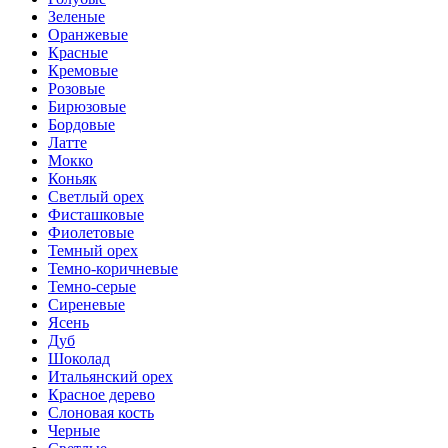
Зеленые
Оранжевые
Красные
Кремовые
Розовые
Бирюзовые
Бордовые
Латте
Мокко
Коньяк
Светлый орех
Фисташковые
Фиолетовые
Темный орех
Темно-коричневые
Темно-серые
Сиреневые
Ясень
Дуб
Шоколад
Итальянский орех
Красное дерево
Слоновая кость
Черные