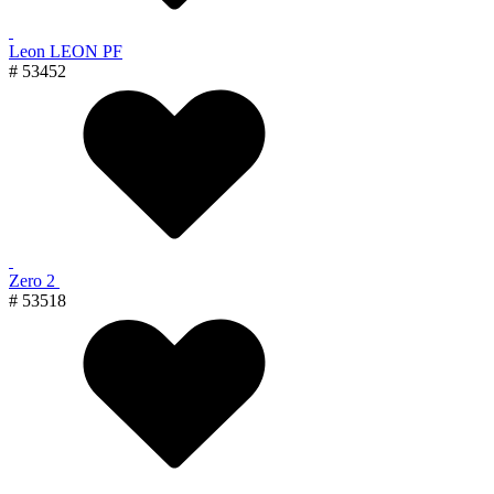
Leon LEON PF
# 53452
Zero 2
# 53518