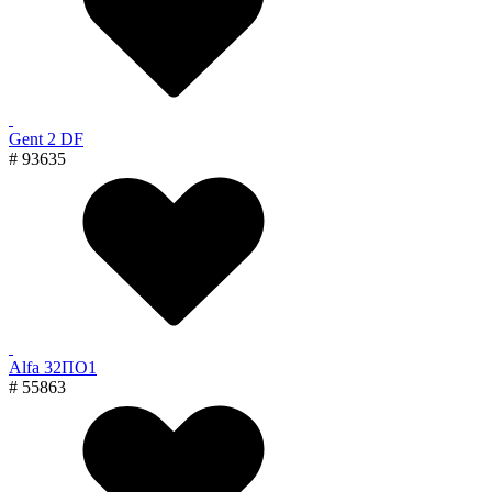
Gent 2 DF
# 93635
Alfa 32ПО1
# 55863