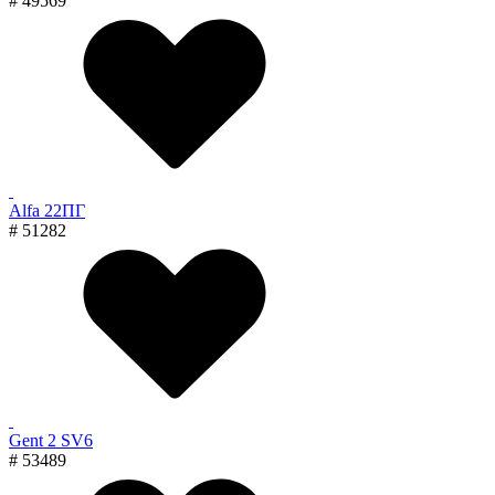
# 49569
Alfa 22ПГ
# 51282
Gent 2 SV6
# 53489