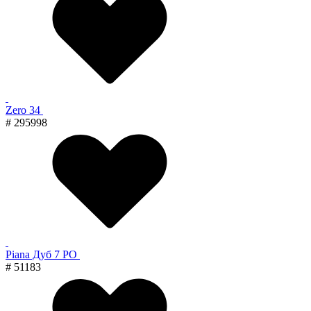
Zero 34
# 295998
Piana Дуб 7 PO
# 51183