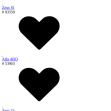
Zeus SI
# 93559
Alfa 4ПО
# 53903
Zero 23