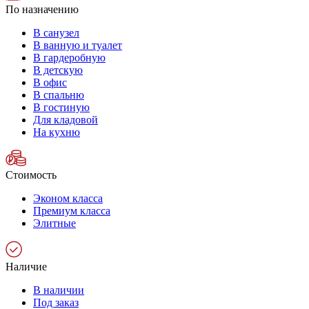
По назначению
В санузел
В ванную и туалет
В гардеробную
В детскую
В офис
В спальню
В гостиную
Для кладовой
На кухню
Стоимость
Эконом класса
Премиум класса
Элитные
Наличие
В наличии
Под заказ