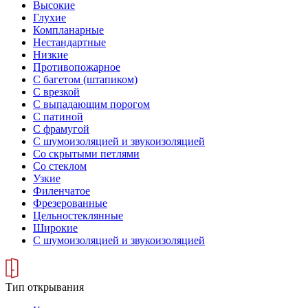
Высокие
Глухие
Компланарные
Нестандартные
Низкие
Противопожарное
С багетом (штапиком)
С врезкой
С выпадающим порогом
С патиной
С фрамугой
С шумоизоляцией и звукоизоляцией
Со скрытыми петлями
Со стеклом
Узкие
Филенчатое
Фрезерованные
Цельностеклянные
Широкие
С шумоизоляцией и звукоизоляцией
Тип открывания