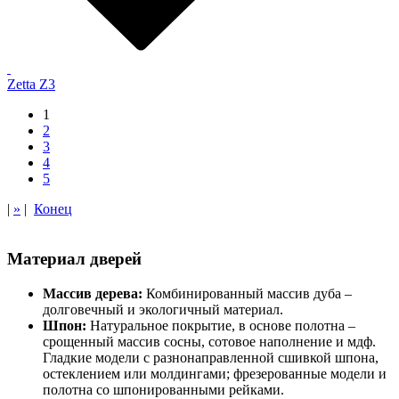
Zetta Z3
1
2
3
4
5
|
»
|
Конец
Материал дверей
Массив дерева:
Комбинированный массив дуба –
долговечный и экологичный материал.
Шпон:
Натуральное покрытие, в основе полотна –
срощенный массив сосны, сотовое наполнение и мдф.
Гладкие модели с разнонаправленной сшивкой шпона,
остеклением или молдингами; фрезерованные модели и
полотна со шпонированными рейками.