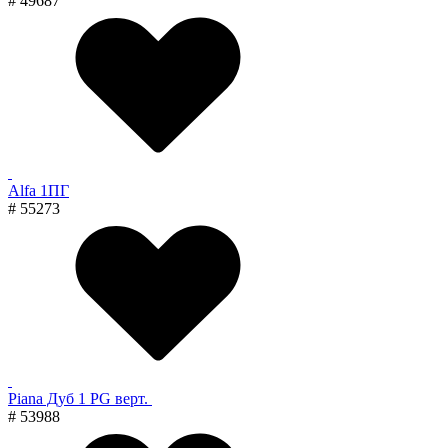
# 49687
Alfa 1ПГ
# 55273
Piana Дуб 1 PG верт.
# 53988