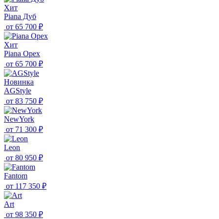
Хит
Piana Дуб
от
65 700 ₽
Хит
Piana Орех
от
65 700 ₽
Новинка
AGStyle
от
83 750 ₽
NewYork
от
71 300 ₽
Leon
от
80 950 ₽
Fantom
от
117 350 ₽
Art
от
98 350 ₽