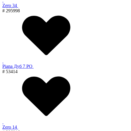
Zero 34
# 295998
Piana Дуб 7 PO
# 53414
Zero 14