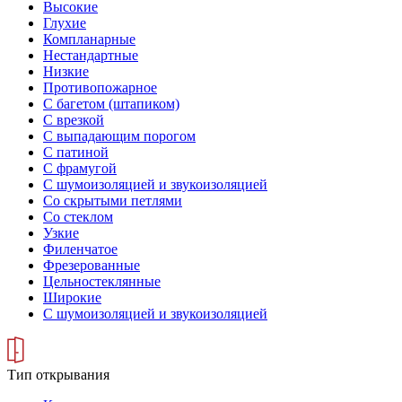
Высокие
Глухие
Компланарные
Нестандартные
Низкие
Противопожарное
С багетом (штапиком)
С врезкой
С выпадающим порогом
С патиной
С фрамугой
С шумоизоляцией и звукоизоляцией
Со скрытыми петлями
Со стеклом
Узкие
Филенчатое
Фрезерованные
Цельностеклянные
Широкие
С шумоизоляцией и звукоизоляцией
Тип открывания