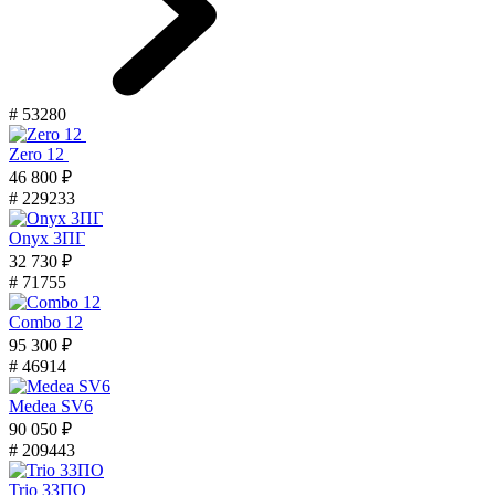
# 53280
Zero 12
46 800 ₽
# 229233
Onyx 3ПГ
32 730 ₽
# 71755
Combo 12
95 300 ₽
# 46914
Medea SV6
90 050 ₽
# 209443
Trio 33ПО