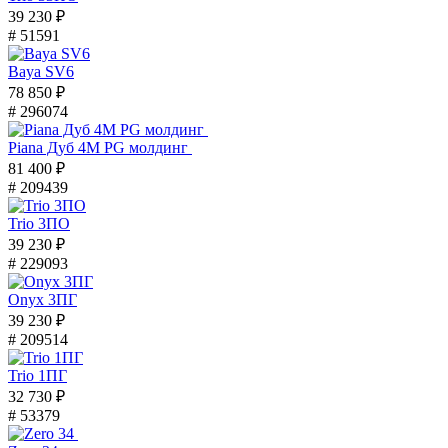
39 230 ₽
# 51591
Baya SV6
78 850 ₽
# 296074
Piana Дуб 4M PG молдинг
81 400 ₽
# 209439
Trio 3ПО
39 230 ₽
# 229093
Onyx 3ПГ
39 230 ₽
# 209514
Trio 1ПГ
32 730 ₽
# 53379