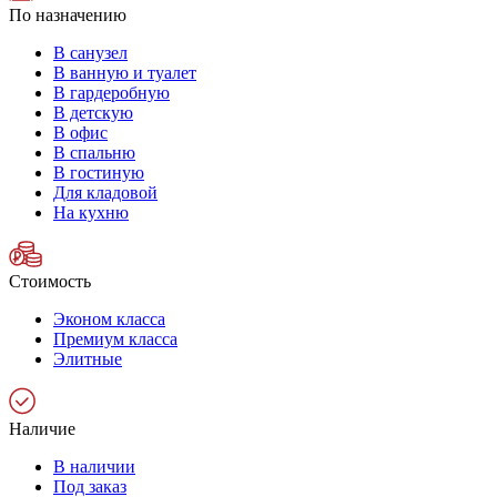
По назначению
В санузел
В ванную и туалет
В гардеробную
В детскую
В офис
В спальню
В гостиную
Для кладовой
На кухню
Стоимость
Эконом класса
Премиум класса
Элитные
Наличие
В наличии
Под заказ