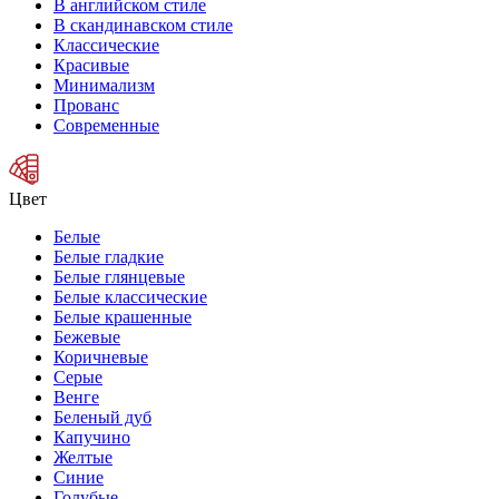
В английском стиле
В скандинавском стиле
Классические
Красивые
Минимализм
Прованс
Современные
Цвет
Белые
Белые гладкие
Белые глянцевые
Белые классические
Белые крашенные
Бежевые
Коричневые
Серые
Венге
Беленый дуб
Капучино
Желтые
Синие
Голубые