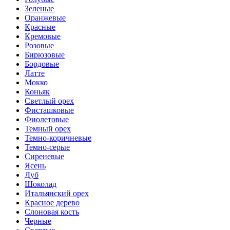
Зеленые
Оранжевые
Красные
Кремовые
Розовые
Бирюзовые
Бордовые
Латте
Мокко
Коньяк
Светлый орех
Фисташковые
Фиолетовые
Темный орех
Темно-коричневые
Темно-серые
Сиреневые
Ясень
Дуб
Шоколад
Итальянский орех
Красное дерево
Слоновая кость
Черные