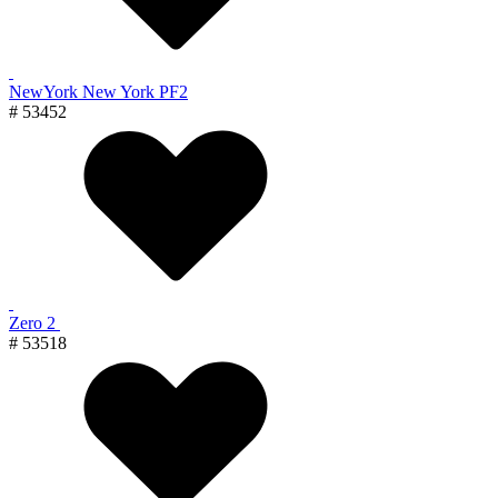
NewYork New York PF2
# 53452
Zero 2
# 53518