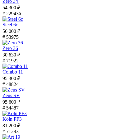
Zero 34
54 300 ₽
# 229436
Steel 6с
56 000 ₽
# 53975
Zero 36
30 630 ₽
# 71922
Combo 11
95 300 ₽
# 48824
Zeus SV
95 600 ₽
# 54487
Köln PF3
81 200 ₽
# 71293