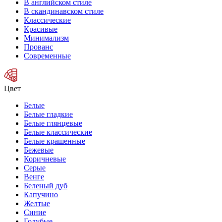
В английском стиле
В скандинавском стиле
Классические
Красивые
Минимализм
Прованс
Современные
Цвет
Белые
Белые гладкие
Белые глянцевые
Белые классические
Белые крашенные
Бежевые
Коричневые
Серые
Венге
Беленый дуб
Капучино
Желтые
Синие
Голубые