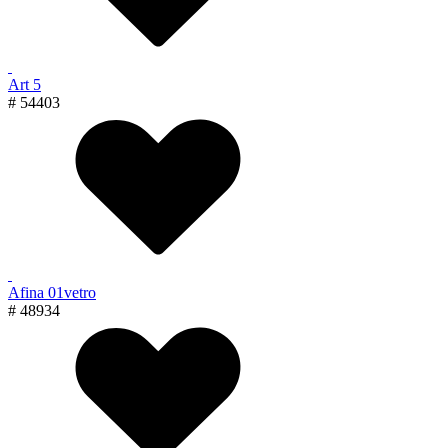
Art 5
# 54403
Afina 01vetro
# 48934