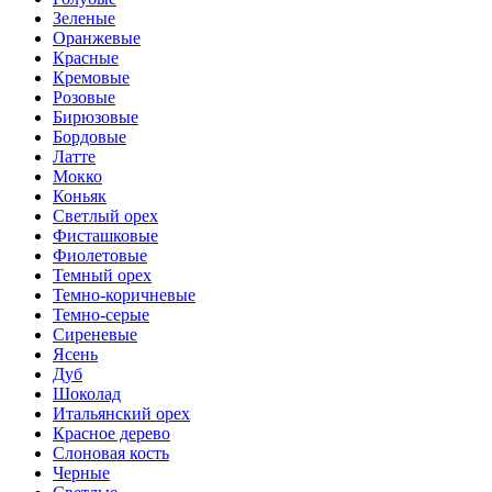
Зеленые
Оранжевые
Красные
Кремовые
Розовые
Бирюзовые
Бордовые
Латте
Мокко
Коньяк
Светлый орех
Фисташковые
Фиолетовые
Темный орех
Темно-коричневые
Темно-серые
Сиреневые
Ясень
Дуб
Шоколад
Итальянский орех
Красное дерево
Слоновая кость
Черные