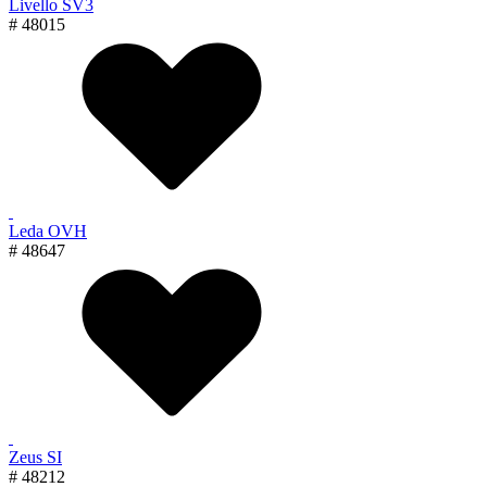
Livello SV3
# 48015
Leda OVH
# 48647
Zeus SI
# 48212