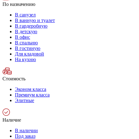
По назначению
В санузел
В ванную и туалет
В гардеробную
В детскую
В офис
В спальню
В гостиную
Для кладовой
На кухню
Стоимость
Эконом класса
Премиум класса
Элитные
Наличие
В наличии
Под заказ