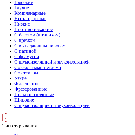
Высокие
Глухие
Компланарные
Нестандартные
Низкие
Противопожарное
С багетом (штапиком)
С врезкой
С выпадающим порогом
С патиной
С фрамугой
С шумоизоляцией и звукоизоляцией
Со скрытыми петлями
Со стеклом
Узкие
Филенчатое
Фрезерованные
Цельностеклянные
Широкие
С шумоизоляцией и звукоизоляцией
Тип открывания