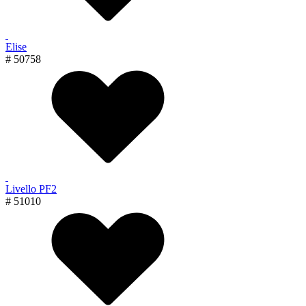
Elise
# 50758
Livello PF2
# 51010