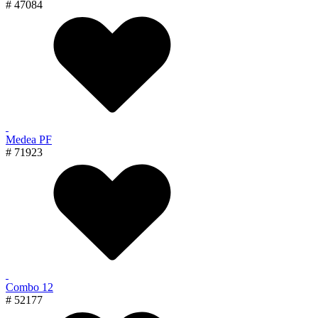
# 47084
Medea PF
# 71923
Combo 12
# 52177