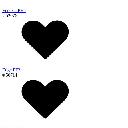
Venezia PV1
# 52076
Edge PF3
# 50714