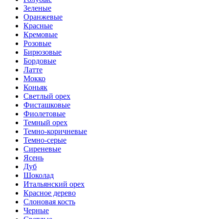
Зеленые
Оранжевые
Красные
Кремовые
Розовые
Бирюзовые
Бордовые
Латте
Мокко
Коньяк
Светлый орех
Фисташковые
Фиолетовые
Темный орех
Темно-коричневые
Темно-серые
Сиреневые
Ясень
Дуб
Шоколад
Итальянский орех
Красное дерево
Слоновая кость
Черные