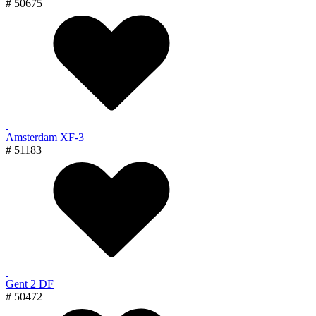
# 50675
Amsterdam XF-3
# 51183
Gent 2 DF
# 50472