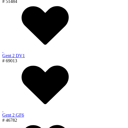
# 51484
Gent 2 DV1
# 69013
Gent 2 GF6
# 46782