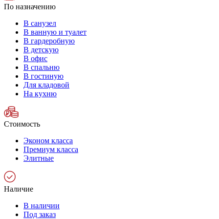
По назначению
В санузел
В ванную и туалет
В гардеробную
В детскую
В офис
В спальню
В гостиную
Для кладовой
На кухню
Стоимость
Эконом класса
Премиум класса
Элитные
Наличие
В наличии
Под заказ