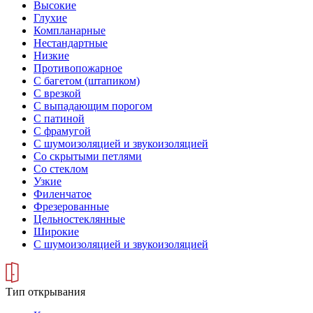
Высокие
Глухие
Компланарные
Нестандартные
Низкие
Противопожарное
С багетом (штапиком)
С врезкой
С выпадающим порогом
С патиной
С фрамугой
С шумоизоляцией и звукоизоляцией
Со скрытыми петлями
Со стеклом
Узкие
Филенчатое
Фрезерованные
Цельностеклянные
Широкие
С шумоизоляцией и звукоизоляцией
Тип открывания