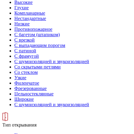
Высокие
Глухие
Компланарные
Нестандартные
Низкие
Противопожарное
С багетом (штапиком)
С врезкой
С выпадающим порогом
С патиной
С фрамугой
С шумоизоляцией и звукоизоляцией
Со скрытыми петлями
Со стеклом
Узкие
Филенчатое
Фрезерованные
Цельностеклянные
Широкие
С шумоизоляцией и звукоизоляцией
Тип открывания