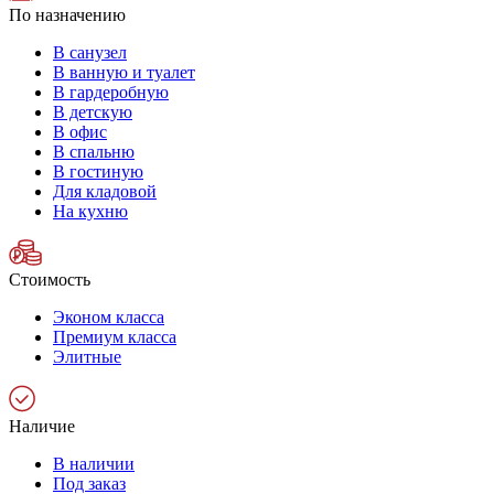
По назначению
В санузел
В ванную и туалет
В гардеробную
В детскую
В офис
В спальню
В гостиную
Для кладовой
На кухню
Стоимость
Эконом класса
Премиум класса
Элитные
Наличие
В наличии
Под заказ