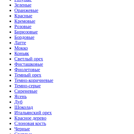
Зеленые
Оранжевые
Красные
Кремовые
Розовые
Бирюзовые
Бордовые
Латте
Мокко
Коньяк
Светлый орех
Фисташковые
Фиолетовые
Темный орех
Темно-коричневые
Темно-серые
Сиреневые
Ясень
Дуб
Шоколад
Итальянский орех
Красное дерево
Слоновая кость
Черные