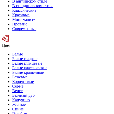
В английском стиле
В скандинавском стиле
Классические
Красивые
Минимализм
Прованс
Современные
Цвет
Белые
Белые гладкие
Белые глянцевые
Белые классические
Белые крашенные
Бежевые
Коричневые
Серые
Венге
Беленый дуб
Капучино
Желтые
Синие
Голубые