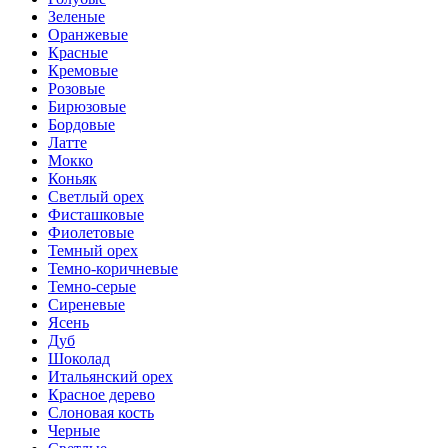
Зеленые
Оранжевые
Красные
Кремовые
Розовые
Бирюзовые
Бордовые
Латте
Мокко
Коньяк
Светлый орех
Фисташковые
Фиолетовые
Темный орех
Темно-коричневые
Темно-серые
Сиреневые
Ясень
Дуб
Шоколад
Итальянский орех
Красное дерево
Слоновая кость
Черные