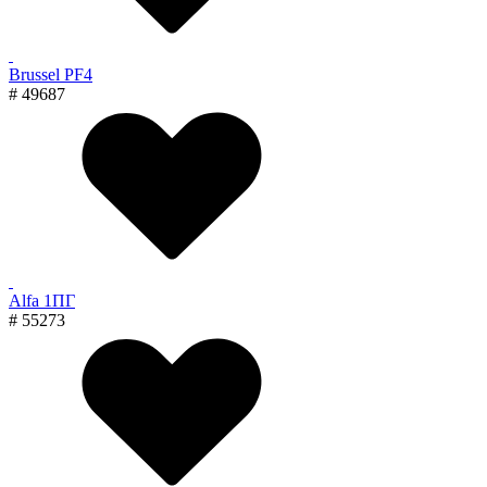
Brussel PF4
# 49687
Alfa 1ПГ
# 55273