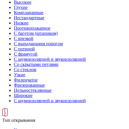
Высокие
Глухие
Компланарные
Нестандартные
Низкие
Противопожарное
С багетом (штапиком)
С врезкой
С выпадающим порогом
С патиной
С фрамугой
С шумоизоляцией и звукоизоляцией
Со скрытыми петлями
Со стеклом
Узкие
Филенчатое
Фрезерованные
Цельностеклянные
Широкие
С шумоизоляцией и звукоизоляцией
Тип открывания