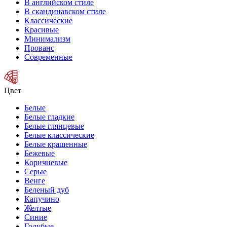
В английском стиле
В скандинавском стиле
Классические
Красивые
Минимализм
Прованс
Современные
Цвет
Белые
Белые гладкие
Белые глянцевые
Белые классические
Белые крашенные
Бежевые
Коричневые
Серые
Венге
Беленый дуб
Капучино
Желтые
Синие
Голубые