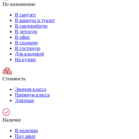
По назначению
В санузел
В ванную и туалет
В гардеробную
В детскую
В офис
В спальню
В гостиную
Для кладовой
На кухню
Стоимость
Эконом класса
Премиум класса
Элитные
Наличие
В наличии
Под заказ