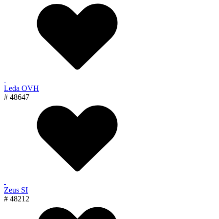
Leda OVH
# 48647
Zeus SI
# 48212