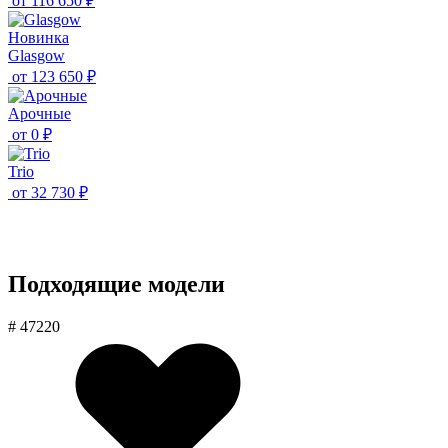
от
116 650 ₽
Новинка
Glasgow
от
123 650 ₽
Aрочные
от
0 ₽
Trio
от
32 730 ₽
Подходящие модели
# 47220