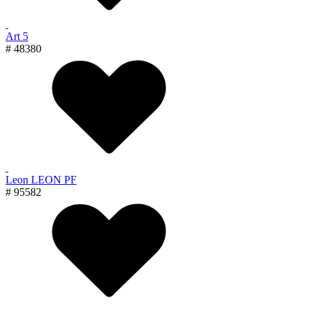
Art 5
# 48380
Leon LEON PF
# 95582