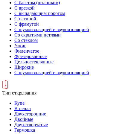
С багетом (штапиком)
С врезкой
С выпадающим порогом
С патиной
С фрамугой
С шумоизоляцией и звукоизоляцией
Со скрытыми петлями
Со стеклом
Узкие
Филенчатое
Фрезерованные
Цельностеклянные
Широкие
С шумоизоляцией и звукоизоляцией
Тип открывания
Купе
В пенал
Двухсторонние
Двойные
Двухстворчатые
Гармошка