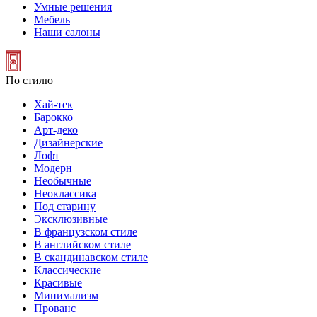
Умные решения
Мебель
Наши салоны
По стилю
Хай-тек
Барокко
Арт-деко
Дизайнерские
Лофт
Модерн
Необычные
Неоклассика
Под старину
Эксклюзивные
В французском стиле
В английском стиле
В скандинавском стиле
Классические
Красивые
Минимализм
Прованс