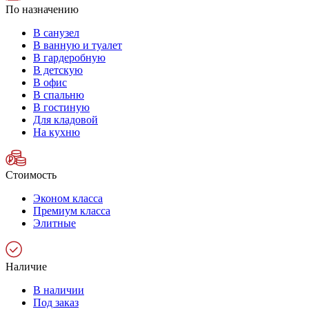
По назначению
В санузел
В ванную и туалет
В гардеробную
В детскую
В офис
В спальню
В гостиную
Для кладовой
На кухню
Стоимость
Эконом класса
Премиум класса
Элитные
Наличие
В наличии
Под заказ