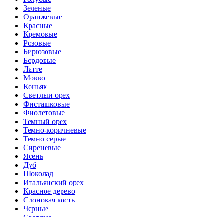
Зеленые
Оранжевые
Красные
Кремовые
Розовые
Бирюзовые
Бордовые
Латте
Мокко
Коньяк
Светлый орех
Фисташковые
Фиолетовые
Темный орех
Темно-коричневые
Темно-серые
Сиреневые
Ясень
Дуб
Шоколад
Итальянский орех
Красное дерево
Слоновая кость
Черные