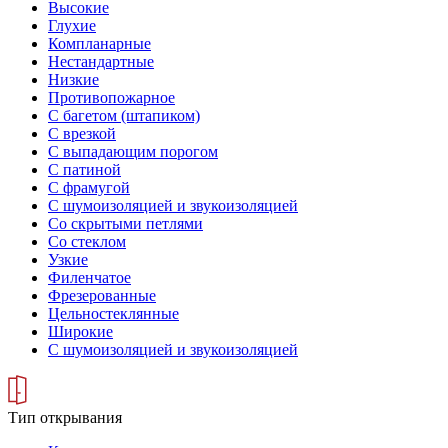
Высокие
Глухие
Компланарные
Нестандартные
Низкие
Противопожарное
С багетом (штапиком)
С врезкой
С выпадающим порогом
С патиной
С фрамугой
С шумоизоляцией и звукоизоляцией
Со скрытыми петлями
Со стеклом
Узкие
Филенчатое
Фрезерованные
Цельностеклянные
Широкие
С шумоизоляцией и звукоизоляцией
Тип открывания