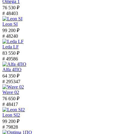
Omega 1
76 530 ₽
# 48403
Leon SI
99 200 ₽
# 48240
Leda LF
83 550 ₽
# 49586
Alfa 4ПО
64 350 ₽
# 295347
Wave 02
76 650 ₽
# 48417
Leon SI2
99 200 ₽
# 79828