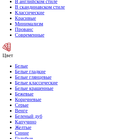
В английском стиле
В скандинавском стиле
Классические
Красивые
Минимализм
Прованс
Современные
Цвет
Белые
Белые гладкие
Белые глянцевые
Белые классические
Белые крашенные
Бежевые
Коричневые
Серые
Венге
Беленый дуб
Капучино
Желтые
Синие
Голубые