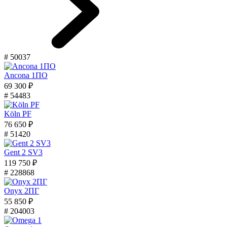
# 50037
Ancona 1ПО
69 300 ₽
# 54483
Köln PF
76 650 ₽
# 51420
Gent 2 SV3
119 750 ₽
# 228868
Onyx 2ПГ
55 850 ₽
# 204003