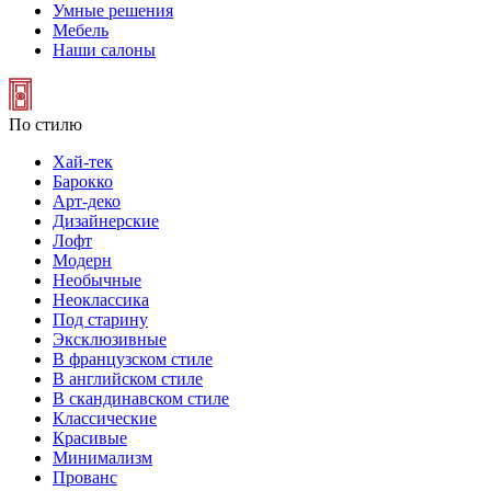
Умные решения
Мебель
Наши салоны
По стилю
Хай-тек
Барокко
Арт-деко
Дизайнерские
Лофт
Модерн
Необычные
Неоклассика
Под старину
Эксклюзивные
В французском стиле
В английском стиле
В скандинавском стиле
Классические
Красивые
Минимализм
Прованс