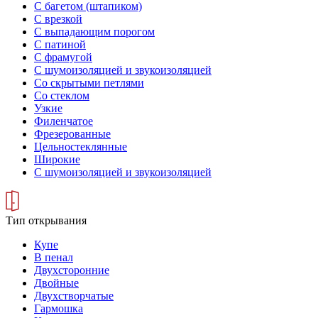
С багетом (штапиком)
С врезкой
С выпадающим порогом
С патиной
С фрамугой
С шумоизоляцией и звукоизоляцией
Со скрытыми петлями
Со стеклом
Узкие
Филенчатое
Фрезерованные
Цельностеклянные
Широкие
С шумоизоляцией и звукоизоляцией
Тип открывания
Купе
В пенал
Двухсторонние
Двойные
Двухстворчатые
Гармошка