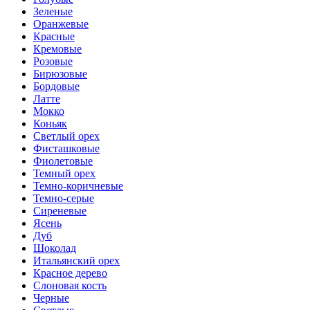
Зеленые
Оранжевые
Красные
Кремовые
Розовые
Бирюзовые
Бордовые
Латте
Мокко
Коньяк
Светлый орех
Фисташковые
Фиолетовые
Темный орех
Темно-коричневые
Темно-серые
Сиреневые
Ясень
Дуб
Шоколад
Итальянский орех
Красное дерево
Слоновая кость
Черные