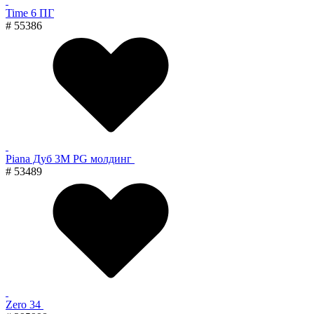
Time 6 ПГ
# 55386
Piana Дуб 3M PG молдинг
# 53489
Zero 34