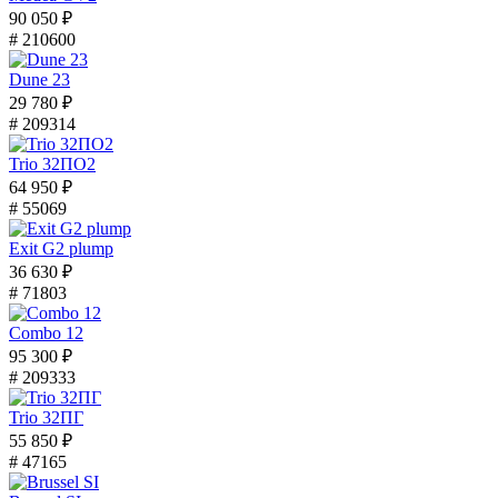
90 050 ₽
# 210600
Dune 23
29 780 ₽
# 209314
Trio 32ПО2
64 950 ₽
# 55069
Exit G2 plump
36 630 ₽
# 71803
Combo 12
95 300 ₽
# 209333
Trio 32ПГ
55 850 ₽
# 47165