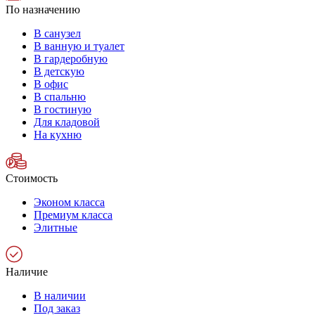
По назначению
В санузел
В ванную и туалет
В гардеробную
В детскую
В офис
В спальню
В гостиную
Для кладовой
На кухню
Стоимость
Эконом класса
Премиум класса
Элитные
Наличие
В наличии
Под заказ