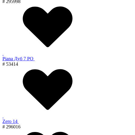
# 295998
Piana Дуб 7 PO
# 53414
Zero 14
# 296016