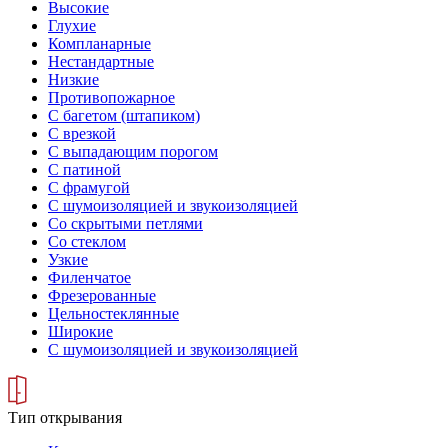
Высокие
Глухие
Компланарные
Нестандартные
Низкие
Противопожарное
С багетом (штапиком)
С врезкой
С выпадающим порогом
С патиной
С фрамугой
С шумоизоляцией и звукоизоляцией
Со скрытыми петлями
Со стеклом
Узкие
Филенчатое
Фрезерованные
Цельностеклянные
Широкие
С шумоизоляцией и звукоизоляцией
Тип открывания