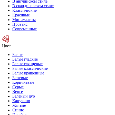
В английском стиле
В скандинавском стиле
Классические
Красивые
Минимализм
Прованс
Современные
Цвет
Белые
Белые гладкие
Белые глянцевые
Белые классические
Белые крашенные
Бежевые
Коричневые
Серые
Венге
Беленый дуб
Капучино
Желтые
Синие
Голубые