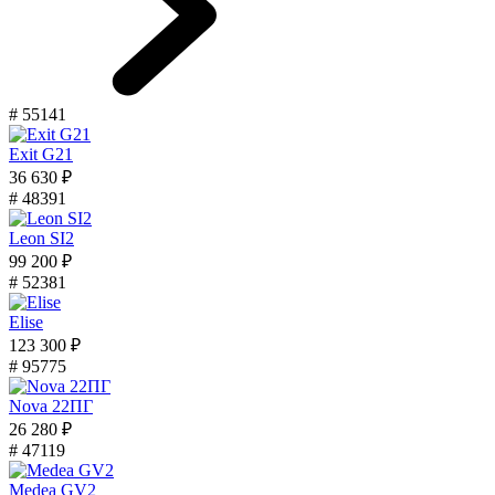
# 55141
Exit G21
36 630 ₽
# 48391
Leon SI2
99 200 ₽
# 52381
Elise
123 300 ₽
# 95775
Nova 22ПГ
26 280 ₽
# 47119
Medea GV2