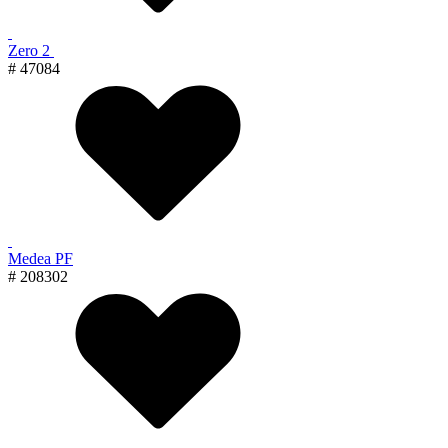
Zero 2
# 47084
Medea PF
# 208302