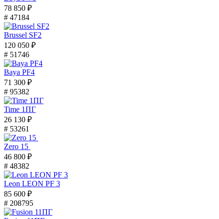
78 850 ₽
# 47184
Brussel SF2
120 050 ₽
# 51746
Baya PF4
71 300 ₽
# 95382
Time 1ПГ
26 130 ₽
# 53261
Zero 15
46 800 ₽
# 48382
Leon LEON PF 3
85 600 ₽
# 208795