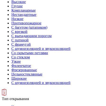
Высокие
Глухие
Компланарные
Нестандартные
Низкие
Противопожарное
С багетом (штапиком)
С врезкой
С выпадающим порогом
С патиной
С фрамугой
С шумоизоляцией и звукоизоляцией
Со скрытыми петлями
Со стеклом
Узкие
Филенчатое
Фрезерованные
Цельностеклянные
Широкие
С шумоизоляцией и звукоизоляцией
Тип открывания