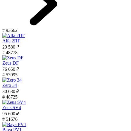
# 93662
Alfa 2ПГ
29 580 ₽
# 48778
Zeus DF
76 650 ₽
# 53995
Zero 34
30 630 ₽
# 48725
Zeus SV4
95 600 ₽
# 51676
Baya PV1