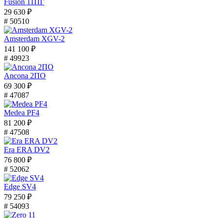
Fusion 11ПГ
29 630 ₽
# 50510
Amsterdam XGV-2
141 100 ₽
# 49923
Ancona 2ПО
69 300 ₽
# 47087
Medea PF4
81 200 ₽
# 47508
Era ERA DV2
76 800 ₽
# 52062
Edge SV4
79 250 ₽
# 54093