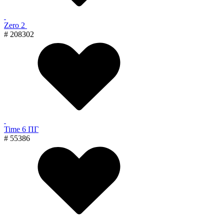
Zero 2
# 208302
Time 6 ПГ
# 55386