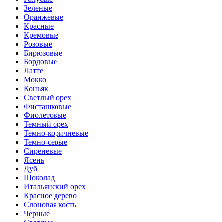
Зеленые
Оранжевые
Красные
Кремовые
Розовые
Бирюзовые
Бордовые
Латте
Мокко
Коньяк
Светлый орех
Фисташковые
Фиолетовые
Темный орех
Темно-коричневые
Темно-серые
Сиреневые
Ясень
Дуб
Шоколад
Итальянский орех
Красное дерево
Слоновая кость
Черные