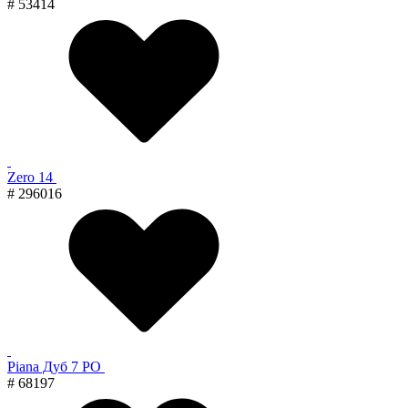
# 53414
Zero 14
# 296016
Piana Дуб 7 PO
# 68197