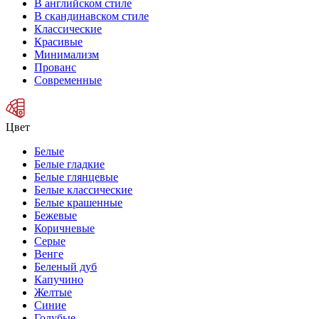
В английском стиле
В скандинавском стиле
Классические
Красивые
Минимализм
Прованс
Современные
Цвет
Белые
Белые гладкие
Белые глянцевые
Белые классические
Белые крашенные
Бежевые
Коричневые
Серые
Венге
Беленый дуб
Капучино
Желтые
Синие
Голубые