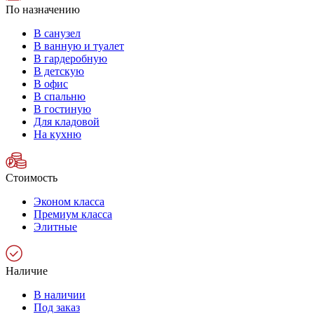
По назначению
В санузел
В ванную и туалет
В гардеробную
В детскую
В офис
В спальню
В гостиную
Для кладовой
На кухню
Стоимость
Эконом класса
Премиум класса
Элитные
Наличие
В наличии
Под заказ