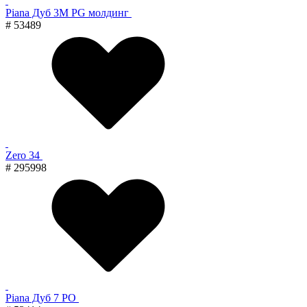
Piana Дуб 3M PG молдинг
# 53489
Zero 34
# 295998
Piana Дуб 7 PO