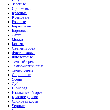
Зеленые
Оранжевые
Красные
Кремовые
Розовые
Бирюзовые
Бордовые
Латте
Мокко
Коньяк
Светлый орех
Фисташковые
Фиолетовые
Темный орех
Темно-коричневые
Темно-серые
Сиреневые
Ясень
Дуб
Шоколад
Итальянский орех
Красное дерево
Слоновая кость
Черные