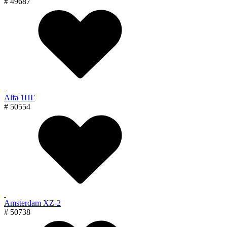
# 49687
Alfa 1ПГ
# 50554
Amsterdam XZ-2
# 50738