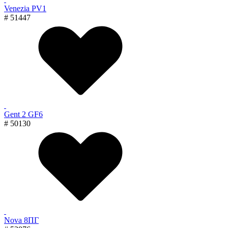
Venezia PV1
# 51447
Gent 2 GF6
# 50130
Nova 8ПГ