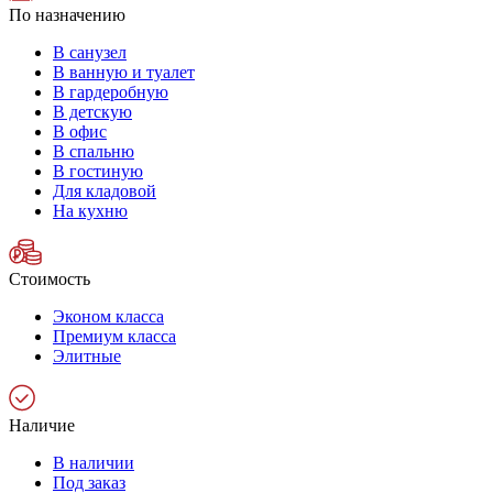
По назначению
В санузел
В ванную и туалет
В гардеробную
В детскую
В офис
В спальню
В гостиную
Для кладовой
На кухню
Стоимость
Эконом класса
Премиум класса
Элитные
Наличие
В наличии
Под заказ