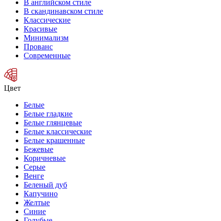
В английском стиле
В скандинавском стиле
Классические
Красивые
Минимализм
Прованс
Современные
Цвет
Белые
Белые гладкие
Белые глянцевые
Белые классические
Белые крашенные
Бежевые
Коричневые
Серые
Венге
Беленый дуб
Капучино
Желтые
Синие
Голубые