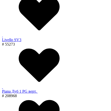
Livello SV3
# 55273
Piana Дуб 1 PG верт.
# 208968