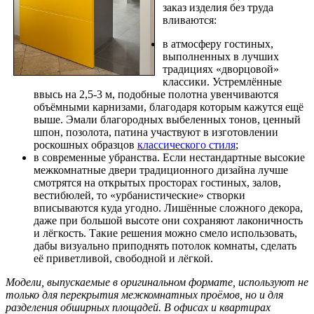
заказ изделия без труда
вливаются:
в атмосферу гостиных,
выполненных в лучших
традициях «дворцовой»
классики. Устремлённые
ввысь на 2,5-3 м, подобные полотна увенчиваются
объёмными карнизами, благодаря которым кажутся ещё
выше. Эмали благородных выбеленных тонов, ценный
шпон, позолота, патина участвуют в изготовлении
роскошных образцов
классического стиля
;
в современные убранства. Если нестандартные высокие
межкомнатные двери традиционного дизайна лучше
смотрятся на открытых просторах гостиных, залов,
вестибюлей, то «урбанистические» створки
вписываются куда угодно. Лишённые сложного декора,
даже при большой высоте они сохраняют лаконичность
и лёгкость. Такие решения можно смело использовать,
дабы визуально приподнять потолок комнаты, сделать
её приветливой, свободной и лёгкой.
Модели, выпускаемые в оригинальном формате, используют не
только для перекрытия межкомнатных проёмов, но и для
разделения обширных площадей. В офисах и квартирах