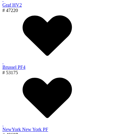
Graf HV2
# 47220
Brussel PF4
# 53175
NewYork New York PF