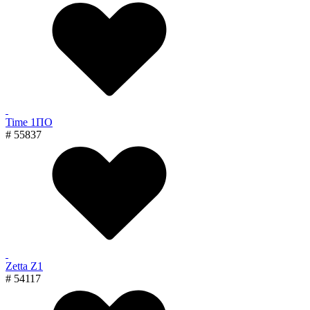
Time 1ПО
# 55837
Zetta Z1
# 54117