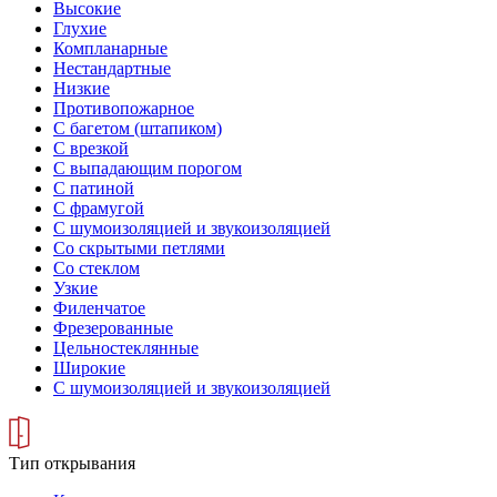
Высокие
Глухие
Компланарные
Нестандартные
Низкие
Противопожарное
С багетом (штапиком)
С врезкой
С выпадающим порогом
С патиной
С фрамугой
С шумоизоляцией и звукоизоляцией
Со скрытыми петлями
Со стеклом
Узкие
Филенчатое
Фрезерованные
Цельностеклянные
Широкие
С шумоизоляцией и звукоизоляцией
Тип открывания