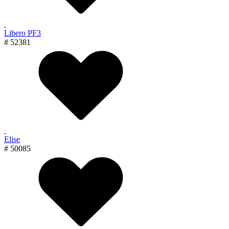
Libero PF3
# 52381
Elise
# 50085