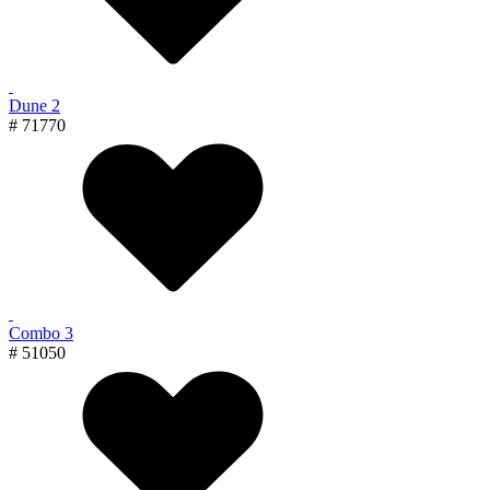
Dune 2
# 71770
Combo 3
# 51050