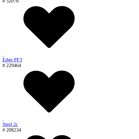
# 52076
Edge PF3
# 229464
Steel 2с
# 208234