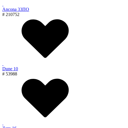
Ancona 33ПО
# 210752
Dune 10
# 53988