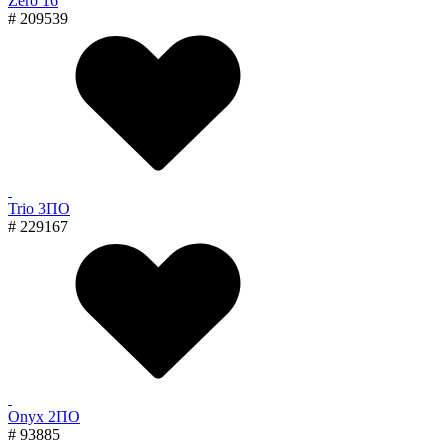
Zero 16
# 209539
Trio 3ПО
# 229167
Onyx 2ПО
# 93885