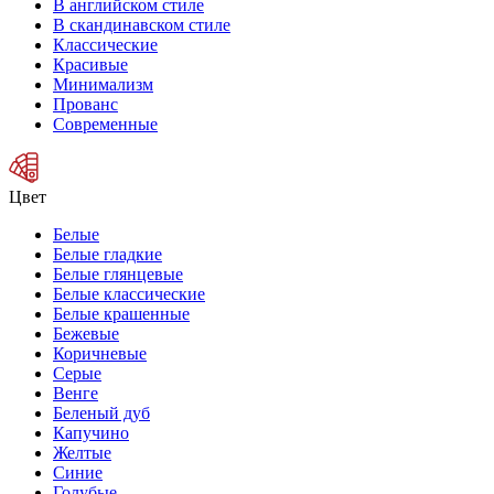
В английском стиле
В скандинавском стиле
Классические
Красивые
Минимализм
Прованс
Современные
Цвет
Белые
Белые гладкие
Белые глянцевые
Белые классические
Белые крашенные
Бежевые
Коричневые
Серые
Венге
Беленый дуб
Капучино
Желтые
Синие
Голубые