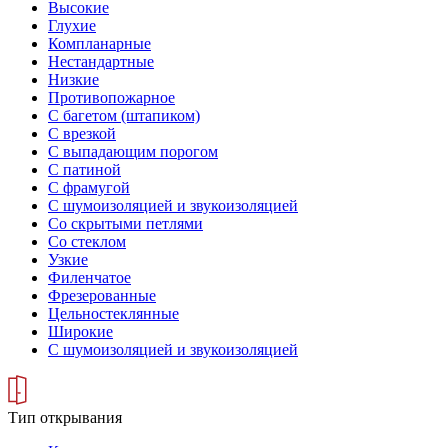
Высокие
Глухие
Компланарные
Нестандартные
Низкие
Противопожарное
С багетом (штапиком)
С врезкой
С выпадающим порогом
С патиной
С фрамугой
С шумоизоляцией и звукоизоляцией
Со скрытыми петлями
Со стеклом
Узкие
Филенчатое
Фрезерованные
Цельностеклянные
Широкие
С шумоизоляцией и звукоизоляцией
Тип открывания