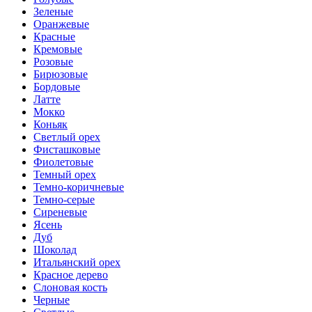
Зеленые
Оранжевые
Красные
Кремовые
Розовые
Бирюзовые
Бордовые
Латте
Мокко
Коньяк
Светлый орех
Фисташковые
Фиолетовые
Темный орех
Темно-коричневые
Темно-серые
Сиреневые
Ясень
Дуб
Шоколад
Итальянский орех
Красное дерево
Слоновая кость
Черные