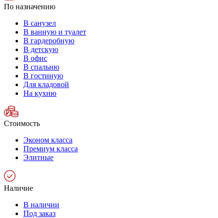
По назначению
В санузел
В ванную и туалет
В гардеробную
В детскую
В офис
В спальню
В гостиную
Для кладовой
На кухню
Стоимость
Эконом класса
Премиум класса
Элитные
Наличие
В наличии
Под заказ